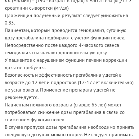
КК (мл/мин) = (140 - возраст в годах) × масса тела (кг)/72 ×
креатинин сыворотки (мг/дл)
Для женщин полученный результат следует умножить на
0.85.
Пациентам, которым проводится гемодиализ, суточную
дозу прегабалина подбирают с учетом функции почек.
Непосредственно после каждого 4-часового сеанса
гемодиализа назначают дополнительную дозу.
У пациентов с нарушением функции печени коррекции
дозы не требуется.
Безопасность и эффективность прегабалина у детей в
возрасте до 12 лет и подростков (12-17 лет включительно)
не установлена. Применение препарата у детей не
рекомендуется.
Пациентам пожилого возраста (старше 65 лет) может
потребоваться снижение дозы прегабалина в связи со
снижением функции почек.
В случае пропуска дозы прегабалина необходимо принять
следующую дозу как можно скорее. Не следует принимать