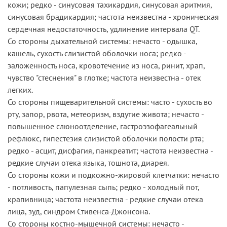
кожи; редко - синусовая тахикардия, синусовая аритмия,
синусовая брадикардия; частота неизвестна - хроническая
сердечная недостаточность, удлинение интервала QT.
Со стороны дыхательной системы: нечасто - одышка,
кашель, сухость слизистой оболочки носа; редко -
заложенность носа, кровотечение из носа, ринит, храп,
чувство "стеснения" в глотке; частота неизвестна - отек
легких.
Со стороны пищеварительной системы: часто - сухость во
рту, запор, рвота, метеоризм, вздутие живота; нечасто -
повышенное слюноотделение, гастроэзофагеальный
рефлюкс, гипестезия слизистой оболочки полости рта;
редко - асцит, дисфагия, панкреатит; частота неизвестна -
редкие случаи отека языка, тошнота, диарея.
Со стороны кожи и подкожно-жировой клетчатки: нечасто
- потливость, папулезная сыпь; редко - холодный пот,
крапивница; частота неизвестна - редкие случаи отека
лица, зуд, синдром Стивенса-Джонсона.
Со стороны костно-мышечной системы: нечасто -