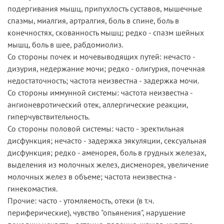
подергивания мышц, припухлость суставов, мышечные
спазмы, миалгия, артралгия, боль в спине, боль в
конечностях, скованность мышц; редко - спазм шейных
мышц, боль в шее, рабдомиолиз.
Со стороны почек и мочевыводящих путей: нечасто -
дизурия, недержание мочи; редко - олигурия, почечная
недостаточность; частота неизвестна - задержка мочи.
Со стороны иммунной системы: частота неизвестна -
ангионевротический отек, аллергические реакции,
гиперчувствительность.
Со стороны половой системы: часто - эректильная
дисфункция; нечасто - задержка эякуляции, сексуальная
дисфункция; редко - аменорея, боль в грудных железах,
выделения из молочных желез, дисменорея, увеличение
молочных желез в объеме; частота неизвестна -
гинекомастия.
Прочие: часто - утомляемость, отеки (в т.ч.
периферические), чувство "опьянения", нарушение