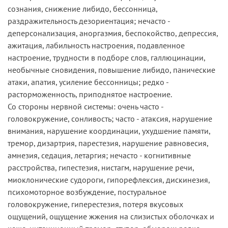
сознания, снижение либидо, бессонница,
раздражительность дезориентация; нечасто -
деперсонализация, аноргазмия, беспокойство, депрессия,
ажитация, лабильность настроения, подавленное
настроение, трудности в подборе слов, галлюцинации,
необычные сновидения, повышение либидо, панические
атаки, апатия, усиление бессонницы; редко -
расторможенность, приподнятое настроение.
Со стороны нервной системы: очень часто -
головокружение, сонливость; часто - атаксия, нарушение
внимания, нарушение координации, ухудшение памяти,
тремор, дизартрия, парестезия, нарушение равновесия,
амнезия, седация, летаргия; нечасто - когнитивные
расстройства, гипестезия, нистагм, нарушение речи,
миоклонические судороги, гипорефлексия, дискинезия,
психомоторное возбуждение, постуральное
головокружение, гиперестезия, потеря вкусовых
ощущений, ощущение жжения на слизистых оболочках и