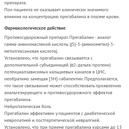
препарата.
Пол пациента не оказывает клинически значимого
влияния на концентрацию прегабалина в плазме крови.
Фармакологическое действие
Противосудорожный препарат. Прегабалин - аналог
гамма-аминомасляной кислоты ((S)-3-(аминометил)-5-
метилгексановая кислота).
Установлено, что прегабалин связывается с
дополнительной субъединицей (α2-дельта-протеин)
потенциалзависимых кальциевых каналов в ЦНС,
необратимо замещая [3Н]-габапентин. Предполагается,
что такое связывание может способствовать проявлению
анальгезирующего и противосудорожного эффектов
прегабалина.
Нейропатическая боль
Прегабалин эффективен у пациентов с диабетической
невропатией и постгерпетической невралгией.
Установлено, что при приеме прегабалина курсами до 13