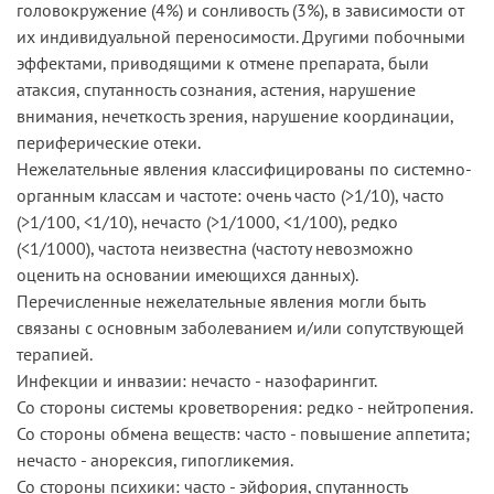
головокружение (4%) и сонливость (3%), в зависимости от
их индивидуальной переносимости. Другими побочными
эффектами, приводящими к отмене препарата, были
атаксия, спутанность сознания, астения, нарушение
внимания, нечеткость зрения, нарушение координации,
периферические отеки.
Нежелательные явления классифицированы по системно-
органным классам и частоте: очень часто (>1/10), часто
(>1/100, <1/10), нечасто (>1/1000, <1/100), редко
(<1/1000), частота неизвестна (частоту невозможно
оценить на основании имеющихся данных).
Перечисленные нежелательные явления могли быть
связаны с основным заболеванием и/или сопутствующей
терапией.
Инфекции и инвазии: нечасто - назофарингит.
Со стороны системы кроветворения: редко - нейтропения.
Со стороны обмена веществ: часто - повышение аппетита;
нечасто - анорексия, гипогликемия.
Со стороны психики: часто - эйфория, спутанность