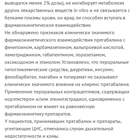
выводится менее 2% дозы), не ингибирует метаболизм
других лекарственных веществ in vitro и не связывается с
белками плазмы крови, он вряд ли способен вступать в
фармакокинетическое взаимодействие.
Не обнаружено признаков клинически значимого
фармакокинетического взаимодействия прегабалина с
фенитоином, карбамазепином, вальпроевой кислотой,
ламотриджином, габапентином, лоразепамом,
оксикодоном и этанолом. Установлено, что пероральные
гипогликемические средства, диуретики, инсулин,
фенобарбитал, тиагабин и топирамат не оказывают
клинически значимого влияния на клиренс прегабалина.
Применение пероральных контрацептивов, содержащих
норэтистерон и/или этинилэстрадиол, одновременно с
прегабалином не влияет на равновесную
фармакокинетику препаратов.
У пациентов, принимавших прегабалин и препараты,
угнетающие ЦНС, отмечались случаи дыхательной
недостаточности и комы.