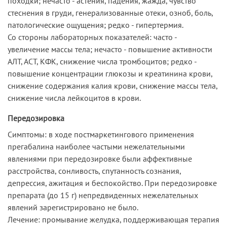
походки; нечасто - астения, падения, жажда, чувство
стеснения в груди, генерализованные отеки, озноб, боль,
патологические ощущения; редко - гипертермия.
Со стороны лабораторных показателей: часто -
увеличение массы тела; нечасто - повышение активности
АЛТ, АСТ, КФК, снижение числа тромбоцитов; редко -
повышение концентрации глюкозы и креатинина крови,
снижение содержания калия крови, снижение массы тела,
снижение числа лейкоцитов в крови.
Передозировка
Симптомы: в ходе постмаркетингового применения
прегабалина наиболее частыми нежелательными
явлениями при передозировке были аффективные
расстройства, сонливость, спутанность сознания,
депрессия, ажитация и беспокойство. При передозировке
препарата (до 15 г) непредвиденных нежелательных
явлений зарегистрировано не было.
Лечение: промывание желудка, поддерживающая терапия