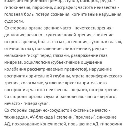
коже, интенционный тремор, ступор, обморок; редко -
гипокинезия, паросмия, дисграфия; частота неизвестна -
головная боль, потеря сознания, когнитивные нарушения,
судороги.
Со стороны органа зрения: часто - нечеткость зрения,
диплопия; нечасто - сужение полей зрения, снижение
остроты зрения, боль в глазах, астенопия, сухость в глазах,
отечность глаз, повышенное слезотечение; редко -
мелькание "искр" перед глазами, раздражение глаз,
мидриаз, осциллопсия (субъективное ощущение
колебания рассматриваемых предметов), нарушение
восприятия зрительной глубины, утрата периферического
зрения, косоглазие, усиление яркости зрительного
восприятия; частота неизвестна - кератит, потеря зрения.
Со стороны органа слуха и равновесия: часто - вертиго;
нечасто - гиперакузия.
Со стороны сердечно-сосудистой системы: нечасто -
тахикардия, AV-блокада I степени, "приливы", снижение
АД, похолодание конечностей, повышение АД, гиперемия