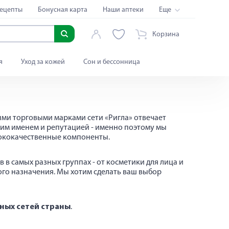
ецепты
Бонусная карта
Наши аптеки
Еще
Корзина
я
Уход за кожей
Сон и бессонница
ыми торговыми марками сети «Ригла» отвечает
жим именем и репутацией - именно поэтому мы
сококачественные компоненты.
в самых разных группах - от косметики для лица и
ого назначения. Мы хотим сделать ваш выбор
чных сетей страны
.