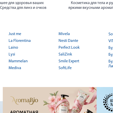
шее для здоровья ваших
Косметика для тела и ру
 Средства для линз и очков
яркими вкусными арома
Just me
Mivela
So
La Florentina
Nesti Dante
VI
Laino
Perfect Look
Бу
Lysi
SaliZink
Бу
Mammelan
Smile Expert
Бу
Ли
Mediva
SoftLife