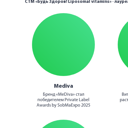
СТМ «Будь Здоров! Liposomal vitamins»
-
лауре
Mediva
Бренд «MeDiva» стал
Ви
победителем Private Label
рас
Awards by SobMaExpo 2025