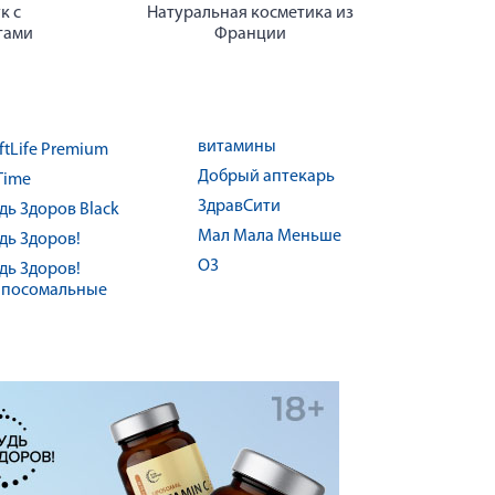
к с
Натуральная косметика из
тами
Франции
витамины
ftLife Premium
Добрый аптекарь
Time
ЗдравСити
дь Здоров Black
Мал Мала Меньше
дь Здоров!
О3
дь Здоров!
посомальные