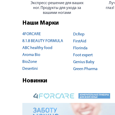
Экспресс-решение для ваших
Луч
ног. Продукты для ухода за
глаз!
вашими ногами
Наши Марки
4FORCARE
Dr.Rep
8.1.8 BEAUTY FORMULA
FirstAid
ABC healthy food
Florinda
Aroma Bio
Foot expert
BioZone
Genius Baby
Desertini
Green Pharma
Новинки