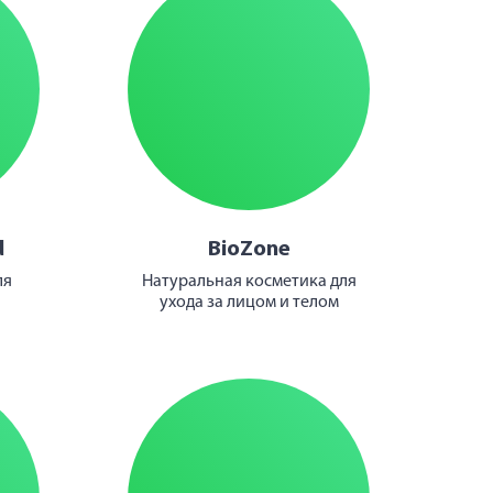
d
BioZone
ля
Натуральная косметика для
ухода за лицом и телом