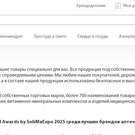
Арендодателям
Мои р
рекомендует
Простуда и грипп
Сердце и сосуды
Аллерги
учшие товары специально для вас. Вся продукция под собственн
ует справедливыми ценами. Мы любим наших покупателей, доро
 а в составе нашей продукции использованы безопасные и вы
собственных торговых марок, более 700 наименований товаров 
ания, витаминно-минеральных комплексов и изделий медицинск
el Awards by SobMaExpo 2025 среди лучших брендов апте