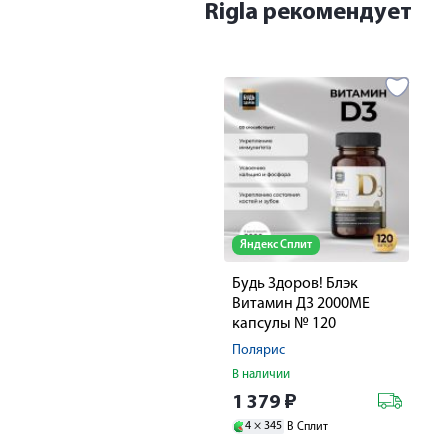
Rigla рекомендует
Яндекс Сплит
Будь Здоров! Блэк
Витамин Д3 2000МЕ
капсулы № 120
Полярис
В наличии
1 379
₽
4 ×
345
В Сплит