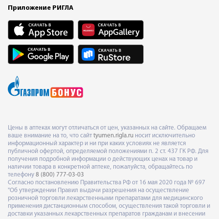
Приложение РИГЛА
Цены в аптеках могут отличаться от цен, указанных на сайте. Обращаем
ваше внимание на то, что сайт
tyumen.rigla.ru
носит исключительно
информационный характер и ни при каких условиях не является
публичной офертой, определяемой положениями п. 2 ст. 437 ГК РФ. Для
получения подробной информации о действующих ценах на товар и
наличии товара в конкретной аптеке, пожалуйста, обращайтесь по
телефону
8 (800) 777-03-03
Согласно постановлению Правительства РФ от 16 мая 2020 года № 697
"Об утверждении Правил выдачи разрешения на осуществление
розничной торговли лекарственными препаратами для медицинского
применения дистанционным способом, осуществления такой торговли и
доставки указанных лекарственных препаратов гражданам и внесении