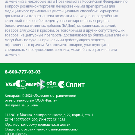
изменений в некоторые акты Правительства Российской Федерации по
вопросу розничной торговли лекарственными препаратами для
медицинского применения дистанционным способом", курьерская
доставка из интернет-аптеки возможна только для определённых
категорий товаров: безрецептурных лекарственных средств,
биологически активных добавок (БАДов), медицинских изделий,
товаров для ухода и красоты, бытовой химии и других сопутствующих
товаров. Рецептурные препараты доставляются до ближайшей аптеки и
могут быть получены при наличии действующего рецепта,
оформленного врачом. Ассортимент товаров, участвующих в
специальных предложениях и акциях, может быть ограничен или
изменен
8-800-777-03-03
Копирайт: © 2026 Общество с ограниченной
ответственностью (ООО) «Ригла»
Все права защищены
115201, г. Москва, Каширское шоссе, д. 22, корп. 4, стр. 1
ОГРН 1027700271290; ИНН 7724211288
Юр. лицо, которому принадлежит домен:
Общество с ограниченной ответственностью
(ООО) «Ригла»