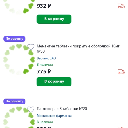
932
₽
В корзину
По рецепту
Мемантин таблетки покрытые оболочкой 10мг
№30
Вертекс ЗАО
В наличии
775
₽
В корзину
По рецепту
Паглюферал-3 таблетки №20
Московская фарм.ф-ка
В наличии