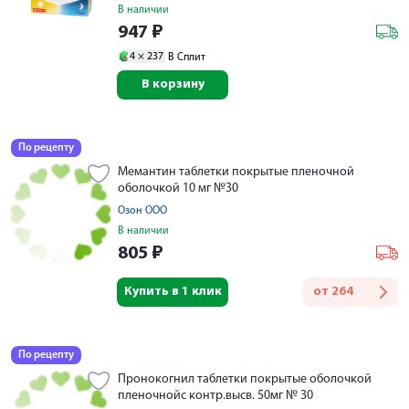
В наличии
947
₽
4 ×
237
В Сплит
В корзину
По рецепту
Мемантин таблетки покрытые пленочной
оболочкой 10 мг №30
Озон ООО
В наличии
805
₽
Купить в 1 клик
от
264
По рецепту
Пронокогнил таблетки покрытые оболочкой
пленочнойс контр.высв. 50мг № 30