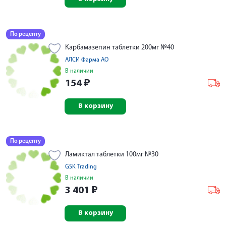
По рецепту
Карбамазепин таблетки 200мг №40
АЛСИ Фарма АО
В наличии
154
₽
В корзину
По рецепту
Ламиктал таблетки 100мг №30
GSK Trading
В наличии
3 401
₽
В корзину