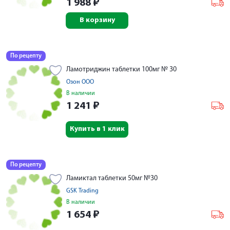
1 988
₽
В корзину
По рецепту
Ламотриджин таблетки 100мг № 30
Озон ООО
В наличии
1 241
₽
Купить в 1 клик
По рецепту
Ламиктал таблетки 50мг №30
GSK Trading
В наличии
1 654
₽