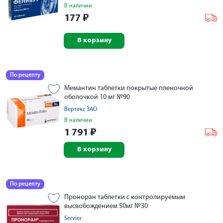
В наличии
177
₽
В корзину
По рецепту
Мемантин таблетки покрытые пленочной
оболочкой 10 мг №90
Вертекс ЗАО
В наличии
1 791
₽
В корзину
По рецепту
Проноран таблетки с контролируемым
высвобождением 50мг №30
Servier