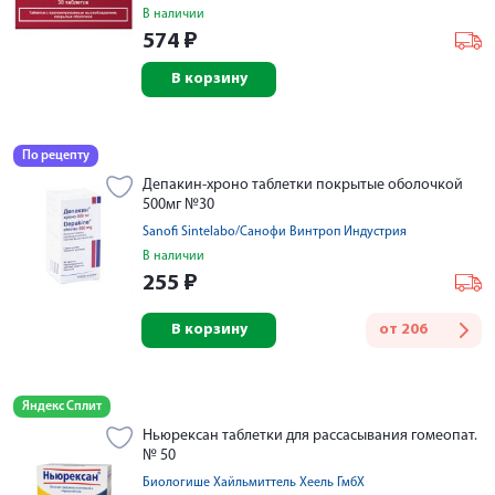
В наличии
574
₽
В корзину
По рецепту
Депакин-хроно таблетки покрытые оболочкой
500мг №30
Sanofi Sintelabo/Санофи Винтроп Индустрия
В наличии
255
₽
В корзину
от
206
Яндекс Сплит
Ньюрексан таблетки для рассасывания гомеопат.
№ 50
Биологише Хайльмиттель Хеель ГмбХ