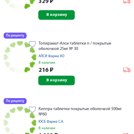
329
₽
В корзину
По рецепту
Топирамат-Алси таблетки п / покрытые
оболочкой 25мг № 30
АЛСИ Фарма АО
В наличии
216
₽
В корзину
По рецепту
Кеппра таблетки покрытые оболочкой 500мг
№60
ЮСБ Фарма С.А.
В наличии