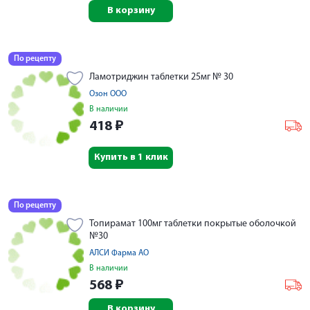
В корзину
По рецепту
Ламотриджин таблетки 25мг № 30
Озон ООО
В наличии
418
₽
Купить в 1 клик
По рецепту
Топирамат 100мг таблетки покрытые оболочкой
№30
АЛСИ Фарма АО
В наличии
568
₽
В корзину