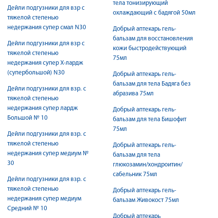
тела тонизирующий
Дейли подгузники для взр с
охлаждающий с бадягой 50мл
тяжелой степенью
недержания супер смал N30
Добрый аптекарь гель-
бальзам для восстановления
Дейли подгузники для взр с
кожи быстродействующий
тяжелой степенью
75мл
недержания супер Х-лардж
(супербольшой) N30
Добрый аптекарь гель-
бальзам для тела Бадяга без
Дейли подгузники для взр. с
абразива 75мл
тяжелой степенью
недержания супер лардж
Добрый аптекарь гель-
Большой № 10
бальзам для тела Бишофит
75мл
Дейли подгузники для взр. с
тяжелой степенью
Добрый аптекарь гель-
недержания супер медиум №
бальзам для тела
30
глюкозамин/хондроитин/
сабельник 75мл
Дейли подгузники для взр. с
тяжелой степенью
Добрый аптекарь гель-
недержания супер медиум
бальзам Живокост 75мл
Средний № 10
Добрый аптекарь