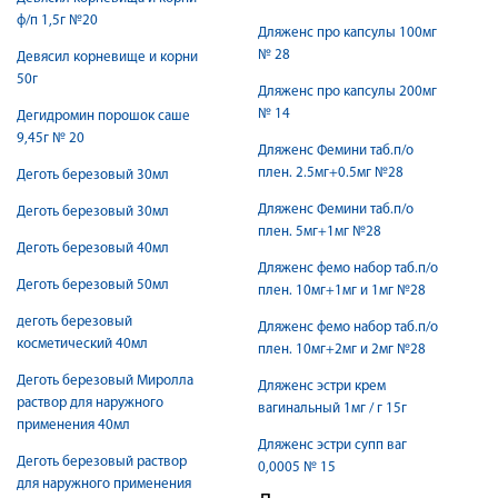
ф/п 1,5г №20
Дляженс про капсулы 100мг
№ 28
Девясил корневище и корни
50г
Дляженс про капсулы 200мг
№ 14
Дегидромин порошок саше
9,45г № 20
Дляженс Фемини таб.п/о
плен. 2.5мг+0.5мг №28
Деготь березовый 30мл
Дляженс Фемини таб.п/о
Деготь березовый 30мл
плен. 5мг+1мг №28
Деготь березовый 40мл
Дляженс фемо набор таб.п/о
Деготь березовый 50мл
плен. 10мг+1мг и 1мг №28
деготь березовый
Дляженс фемо набор таб.п/о
косметический 40мл
плен. 10мг+2мг и 2мг №28
Деготь березовый Миролла
Дляженс эстри крем
раствор для наружного
вагинальный 1мг / г 15г
применения 40мл
Дляженс эстри супп ваг
Деготь березовый раствор
0,0005 № 15
для наружного применения