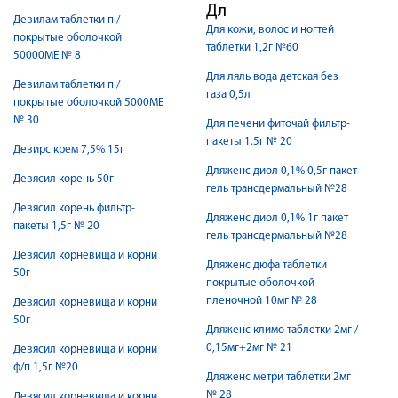
Дл
Девилам таблетки п /
Для кожи, волос и ногтей
покрытые оболочкой
таблетки 1,2г №60
50000МЕ № 8
Для ляль вода детская без
Девилам таблетки п /
газа 0,5л
покрытые оболочкой 5000МЕ
№ 30
Для печени фиточай фильтр-
пакеты 1.5г № 20
Девирс крем 7,5% 15г
Дляженс диол 0,1% 0,5г пакет
Девясил корень 50г
гель трансдермальный №28
Девясил корень фильтр-
Дляженс диол 0,1% 1г пакет
пакеты 1,5г № 20
гель трансдермальный №28
Девясил корневища и корни
Дляженс дюфа таблетки
50г
покрытые оболочкой
пленочной 10мг № 28
Девясил корневища и корни
50г
Дляженс климо таблетки 2мг /
0,15мг+2мг № 21
Девясил корневища и корни
ф/п 1,5г №20
Дляженс метри таблетки 2мг
№ 28
Девясил корневища и корни