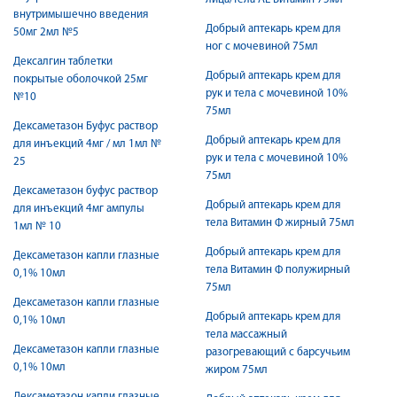
внутримышечно введения
Добрый аптекарь крем для
50мг 2мл №5
ног с мочевиной 75мл
Дексалгин таблетки
Добрый аптекарь крем для
покрытые оболочкой 25мг
рук и тела с мочевиной 10%
№10
75мл
Дексаметазон Буфус раствор
Добрый аптекарь крем для
для инъекций 4мг / мл 1мл №
рук и тела с мочевиной 10%
25
75мл
Дексаметазон буфус раствор
Добрый аптекарь крем для
для инъекций 4мг ампулы
тела Витамин Ф жирный 75мл
1мл № 10
Добрый аптекарь крем для
Дексаметазон капли глазные
тела Витамин Ф полужирный
0,1% 10мл
75мл
Дексаметазон капли глазные
Добрый аптекарь крем для
0,1% 10мл
тела массажный
Дексаметазон капли глазные
разогревающий с барсучьим
0,1% 10мл
жиром 75мл
Дексаметазон капли глазные