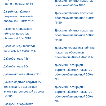
Диосмин таблетки покрытые
пленочной 80мг № 56
оболочкой 600мг №30
Даграблок таблетки
Диосмин таблетки покрытые
покрытые пленочной
оболочкой пленочной 600мг
оболочкой 120мг № 28
№ 30
Дазолик (Орнидазол)
Диосмин таблетки покрытые
таблетки покрытые
оболочкой пленочной 600мг
оболочкой 0,5г №10
№ 60
Дазолик Леди таблетки
Диосмин-Н Органика таблетки
вагинальные 500мг № 6
покрытые оболочкой
пленочной 50мг+450мг № 60
Дайвобет мазь 15г
Диосмин+Геспиридин
Дайвобет мазь 30г
Вертекс таблетки покрытые
Дайвонекс мазь 50мкг/г 30г
оболочкой пленочной 500мг
N30
Дайянг Медикал ходунки XS
303 складные шагающие
Диосмин+Геспиридин
алюм. с регулировкой высоты
Вертекс таблетки покрытые
Е-0006
оболочкой пленочной 500мг
N60
Даларгин лиофилизат