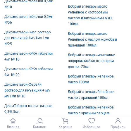
Дексаметазон таблетки 0,5мг
Добрый аптекарь масло
№10
Репейное с касторовым
Дексаметазон таблетки 0,5мг
маслом и витаминами А и Е
№56
100мл
Дексаметазон-Виал раствор
Добрый аптекарь масло
для инъекций 4мг/1мл 1мл
Репейное с маслом жожоба и
№25
пшеницей 100мл
Дексаметазон-КРКА таблетки
Добрый аптекарь мочевина/
4мг № 10
подорожник/чистотел крем
для ног 75мл
Дексаметазон-КРКА таблетки
4мг № 20
Добрый аптекарь Репейное
масло 100мл
Дексаметазон-Ферейн
раствор для инъекций 4 мг/
Добрый аптекарь Репейное
мл 1мл № 10
масло с крапивой 100мл
ДексаТобропт капли глазные
Добрый аптекарь Репейное
0,3% 5мл
масло с красным перцем
100мл
Дексдор концентрат для
Главная
Каталог
Корзина
Избранное
Профиль
инфузий 100мкг/мл 2мл N5
Добрый аптекарь сабельник/