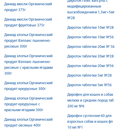
Диротон Плюс капсулы с
Данкад мюсли Органический
модифицированным
продукт 375г
высвобождением 1,5мг+5мг
№28
Данкад мюсли Органический
продукт фруктовые 375г
Диротон таблетки 10мг №28
Данкад хлопья Органический
Диротон таблетки 10мг №56
продукт Вэлланс пшенично-
рисовые 300г
Диротон таблетки 20мг № 56
Данкад хлопья Органический
Диротон таблетки 20мг №28
продукт Вэлланс пшенично-
Диротон таблетки 20мг №56
рисовые с красными ягодами
300г
Диротон таблетки 5мг №28
Данкад хлопья Органический
Диротон таблетки 5мг №56
продукт кукурузные 300г
Дирофен для кошек и собак
Данкад хлопья Органический
мелких и средних пород таб
продукт кукурузные с
200 мг №6
красными ягодами 300г
Дирофен суспензия 60 для
Данкад хлопья Органический
взрослых собак и кошек фл
продукт овсяные 400г
10 мл №1