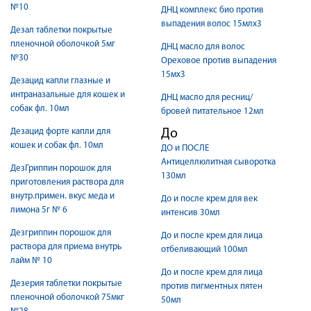
№10
ДНЦ комплекс био против
выпадения волос 15млх3
Дезал таблетки покрытые
пленочной оболочкой 5мг
ДНЦ масло для волос
№30
Ореховое против выпадения
15мх3
Дезацид капли глазные и
интраназальные для кошек и
ДНЦ масло для ресниц/
собак фл. 10мл
бровей питательное 12мл
Дезацид форте капли для
До
кошек и собак фл. 10мл
ДО и ПОСЛЕ
Антицеллюлитная сыворотка
ДезГриппин порошок для
130мл
приготовления раствора для
внутр.примен. вкус меда и
До и после крем для век
лимона 5г № 6
интенсив 30мл
Дезгриппин порошок для
До и после крем для лица
раствора для приема внутрь
отбеливающий 100мл
лайм № 10
До и после крем для лица
Дезерия таблетки покрытые
против пигментных пятен
пленочной оболочкой 75мкг
50мл