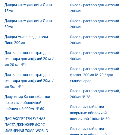
Дардиа крем для лица Липо
Дисоль раствор для инфузий
15мл
200мл
Дардиа крем для лица Липо
Дисоль раствор для инфузий
50мл
200мл
Дардиа молочко для тела
Дисоль раствор для инфузий
Липо 200мл
200мл
Дарзалекс концентрат для
Дисоль раствор для инфузий
раствора для инфузий 20 мг/
400мл
мл 20 мл №1
Дисоль раствор для инфузий
Дарзалекс концентрат для
флакон 200мл № 20 / для
раствора для инфузий 20мг /
стационаров
мл 5мл № 1
Дисоль раствор для инфузий,
Дарунавир Канон таблетки
200мл № 28
покрытые оболочкой
Диспевикт таблетки
плёночной 400мг № 60
покрытые оболочкой
ДАС ЭКСПЕРТЕН ЗУБНАЯ
пленочной 100мг № 50
ПАСТА ДЖИНЖЕР ФОРС
Диспевикт таблетки
ИМБИРНАЯ 70МЛ WORLD