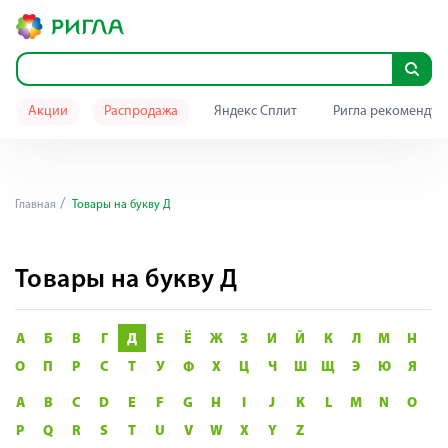
Акции
Распродажа
Яндекс Сплит
Ригла рекомендуе
Главная
Товары на букву Д
Товары на букву Д
А
Б
В
Г
Д
Е
Ё
Ж
З
И
Й
К
Л
М
Н
О
П
Р
С
Т
У
Ф
Х
Ц
Ч
Ш
Щ
Э
Ю
Я
A
B
C
D
E
F
G
H
I
J
K
L
M
N
O
P
Q
R
S
T
U
V
W
X
Y
Z