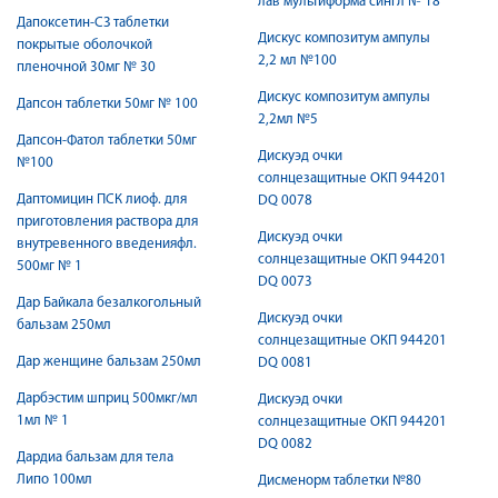
лав мультиформа сингл № 18
Дапоксетин-СЗ таблетки
Дискус композитум ампулы
покрытые оболочкой
2,2 мл №100
пленочной 30мг № 30
Дискус композитум ампулы
Дапсон таблетки 50мг № 100
2,2мл №5
Дапсон-Фатол таблетки 50мг
Дискуэд очки
№100
солнцезащитные ОКП 944201
Даптомицин ПСК лиоф. для
DQ 0078
приготовления раствора для
Дискуэд очки
внутревенного введенияфл.
солнцезащитные ОКП 944201
500мг № 1
DQ 0073
Дар Байкала безалкогольный
Дискуэд очки
бальзам 250мл
солнцезащитные ОКП 944201
Дар женщине бальзам 250мл
DQ 0081
Дарбэстим шприц 500мкг/мл
Дискуэд очки
1мл № 1
солнцезащитные ОКП 944201
DQ 0082
Дардиа бальзам для тела
Липо 100мл
Дисменорм таблетки №80