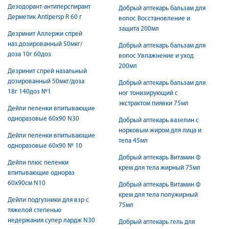
Дезодорант-антиперспирант
Добрый аптекарь бальзам для
Дерметик Antipersp R 60 г
волос Восстановление и
защита 200мл
Дезринит Аллержи спрей
наз.дозированный 50мкг/
Добрый аптекарь бальзам для
доза 10г 60доз
волос Увлажнение и уход
200мл
Дезринит спрей назальный
дозированный 50мкг/доза
Добрый аптекарь бальзам для
18г 140доз №1
ног тонизирующий с
экстрактом пиявки 75мл
Дейли пеленки впитывающие
одноразовые 60х90 N30
Добрый аптекарь вазелин с
норковым жиром для лица и
Дейли пеленки впитывающие
тела 45мл
одноразовые 60х90 № 10
Добрый аптекарь Витамин Ф
Дейли плюс пеленки
крем для тела жирный 75мл
впитывающие однораз
60x90см N10
Добрый аптекарь Витамин Ф
крем для тела полужирный
Дейли подгузники для взр с
75мл
тяжелой степенью
недержания супер лардж N30
Добрый аптекарь гель для