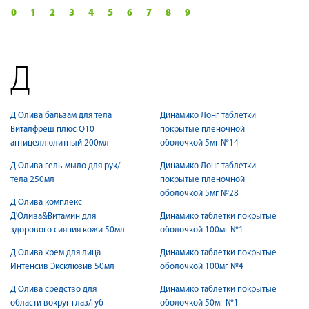
0
1
2
3
4
5
6
7
8
9
Д
Д Олива бальзам для тела
Динамико Лонг таблетки
Виталфреш плюс Q10
покрытые пленочной
антицеллюлитный 200мл
оболочкой 5мг №14
Д Олива гель-мыло для рук/
Динамико Лонг таблетки
тела 250мл
покрытые пленочной
оболочкой 5мг №28
Д Олива комплекс
Д'Олива&Витамин для
Динамико таблетки покрытые
здорового сияния кожи 50мл
оболочкой 100мг №1
Д Олива крем для лица
Динамико таблетки покрытые
Интенсив Эксклюзив 50мл
оболочкой 100мг №4
Д Олива средство для
Динамико таблетки покрытые
области вокруг глаз/губ
оболочкой 50мг №1