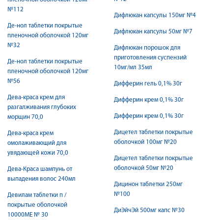
№112
Дифлюкан капсулы 150мг №4
Де-нол таблетки покрытые
Дифлюкан капсулы 50мг №7
пленочной оболочкой 120мг
№32
Дифлюкан порошок для
приготовления суспензий
Де-нол таблетки покрытые
10мг/мл 35мл
пленочной оболочкой 120мг
№56
Дифферин гель 0,1% 30г
Дева-краса крем для
Дифферин крем 0,1% 30г
разгалживания глубоких
Дифферин крем 0,1% 30г
морщин 70,0
Дицетел таблетки покрытые
Дева-краса крем
оболочкой 100мг №20
омолаживающий для
увядающей кожи 70,0
Дицетел таблетки покрытые
оболочкой 50мг №20
Дева-Краса шампунь от
выпадения волос 240мл
Дицинон таблетки 250мг
№100
Девилам таблетки п /
покрытые оболочкой
ДиЭйчЭй 500мг капс №30
10000МЕ № 30