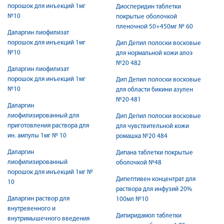
порошок для инъекций 1мг
Диосперидин таблетки
№10
покрытые оболочкой
пленочной 50+450мг № 60
Даларгин лиофилизат
порошок для инъекций 1мг
Дип Депил полоски восковые
№10
для нормальной кожи алоэ
№20 482
Даларгин лиофилизат
порошок для инъекций 1мг
Дип Депил полоски восковые
№10
для области бикини азулен
№20 481
Даларгин
лиофилизированный для
Дип Депил полоски восковые
приготовления раствора для
для чувствительной кожи
ин. ампулы 1мг № 10
ромашка №20 484
Даларгин
Дипана таблетки покрытые
лиофилизированный
оболочкой №48
порошок для инъекций 1мг №
Дипептивен концентрат для
10
раствора для инфузий 20%
Даларгин раствор для
100мл №10
внутревенного и
Дипиридамол таблетки
внутримышечного введения