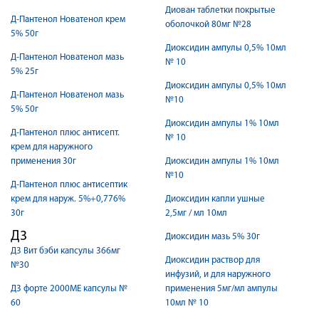
Диован таблетки покрытые
Д-Пантенол Новатенол крем
оболочкой 80мг №28
5% 50г
Диоксидин ампулы 0,5% 10мл
Д-Пантенол Новатенол мазь
№ 10
5% 25г
Диоксидин ампулы 0,5% 10мл
Д-Пантенол Новатенол мазь
№10
5% 50г
Диоксидин ампулы 1% 10мл
Д-Пантенол плюс антисепт.
№ 10
крем для наружного
применения 30г
Диоксидин ампулы 1% 10мл
№10
Д-Пантенол плюс антисептик
крем для наруж. 5%+0,776%
Диоксидин капли ушные
30г
2,5мг / мл 10мл
Д3
Диоксидин мазь 5% 30г
Д3 Вит бэби капсулы 366мг
Диоксидин раствор для
№30
инфузий, и для наружного
Д3 форте 2000МЕ капсулы №
применения 5мг/мл ампулы
60
10мл № 10