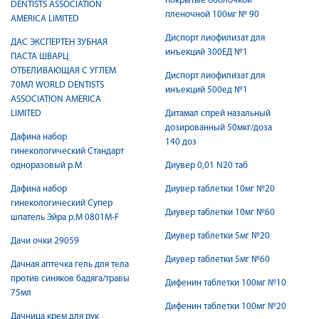
покрытые оболочкой
DENTISTS ASSOCIATION
пленочной 100мг № 90
AMERICA LIMITED
Диспорт лиофилизат для
ДАС ЭКСПЕРТЕН ЗУБНАЯ
инъекций 300ЕД №1
ПАСТА ШВАРЦ
ОТБЕЛИВАЮЩАЯ С УГЛЕМ
Диспорт лиофилизат для
70МЛ WORLD DENTISTS
инъекций 500ед №1
ASSOCIATION AMERICA
LIMITED
Дитамал спрей назальный
дозированный 50мкг/доза
Дафина набор
140 доз
гинекологический Стандарт
одноразовый р.М
Диувер 0,01 N20 таб
Дафина набор
Диувер таблетки 10мг №20
гинекологический Супер
Диувер таблетки 10мг №60
шпатель Эйра р.М 0801M-F
Диувер таблетки 5мг №20
Дачи очки 29059
Диувер таблетки 5мг №60
Дачная аптечка гель для тела
против синяков бадяга/травы
Дифенин таблетки 100мг №10
75мл
Дифенин таблетки 100мг №20
Дачница крем для рук