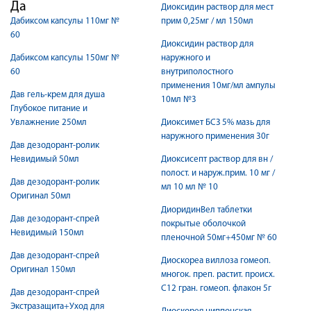
Да
Диоксидин раствор для мест
Дабиксом капсулы 110мг №
прим 0,25мг / мл 150мл
60
Диоксидин раствор для
Дабиксом капсулы 150мг №
наружного и
60
внутриполостного
применения 10мг/мл ампулы
Дав гель-крем для душа
10мл №3
Глубокое питание и
Увлажнение 250мл
Диоксимет БСЗ 5% мазь для
наружного применения 30г
Дав дезодорант-ролик
Невидимый 50мл
Диоксисепт раствор для вн /
полост. и наруж.прим. 10 мг /
Дав дезодорант-ролик
мл 10 мл № 10
Оригинал 50мл
ДиоридинВел таблетки
Дав дезодорант-спрей
покрытые оболочкой
Невидимый 150мл
пленочной 50мг+450мг № 60
Дав дезодорант-спрей
Диоскореа виллоза гомеоп.
Оригинал 150мл
многок. преп. растит. происх.
С12 гран. гомеоп. флакон 5г
Дав дезодорант-спрей
Экстразащита+Уход для