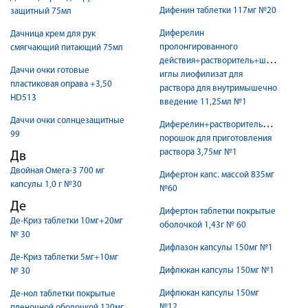
Дифенин таблетки 117мг №20
защитный 75мл
Диферелин
Дачница крем для рук
пролонгированного
смягчающий питающий 75мл
действия+растворитель+шприц+2
Даччи очки готовые
иглы лиофилизат для
пластиковая оправа +3,50
раствора для внутримышечно
HD513
введение 11,25мл №1
Даччи очки солнцезащитные
Диферелин+растворитель+шприц
99
порошок для приготовления
раствора 3,75мг №1
Дв
Двойная Омега-3 700 мг
Дифертон капс. массой 835мг
капсулы 1,0 г №30
№60
Де
Дифертон таблетки покрытые
Де-Криз таблетки 10мг+20мг
оболочкой 1,43г № 60
№ 30
Дифлазон капсулы 150мг №1
Де-Криз таблетки 5мг+10мг
Дифлюкан капсулы 150мг №1
№ 30
Дифлюкан капсулы 150мг
Де-нол таблетки покрытые
№12
пленочной оболочкой 120мг