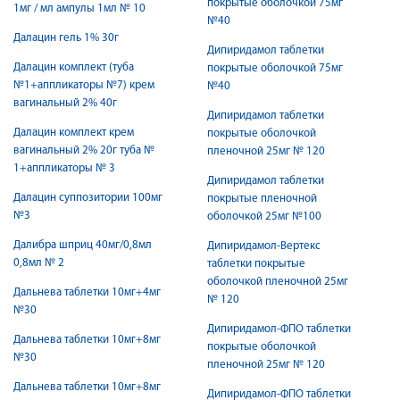
покрытые оболочкой 75мг
1мг / мл ампулы 1мл № 10
№40
Далацин гель 1% 30г
Дипиридамол таблетки
Далацин комплект (туба
покрытые оболочкой 75мг
№1+аппликаторы №7) крем
№40
вагинальный 2% 40г
Дипиридамол таблетки
Далацин комплект крем
покрытые оболочкой
вагинальный 2% 20г туба №
пленочной 25мг № 120
1+аппликаторы № 3
Дипиридамол таблетки
Далацин суппозитории 100мг
покрытые пленочной
№3
оболочкой 25мг №100
Далибра шприц 40мг/0,8мл
Дипиридамол-Вертекс
0,8мл № 2
таблетки покрытые
оболочкой пленочной 25мг
Дальнева таблетки 10мг+4мг
№ 120
№30
Дипиридамол-ФПО таблетки
Дальнева таблетки 10мг+8мг
покрытые оболочкой
№30
пленочной 25мг № 120
Дальнева таблетки 10мг+8мг
Дипиридамол-ФПО таблетки