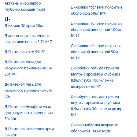
Активный корректор
Динамико таблетки покрытые
глубоких морщин 15мл
оболочкой 50мг №4
Д-
Динамико таблетки покрытые
Д-ихтиол ЗД крем 50мл
оболочкой пленочной 100мг
Д-манноза суперкомплекс
№ 12
пакет-саше пор по 3,7г № 7
Динамико таблетки покрытые
Д-Пантенол крем 5% 50г
оболочкой пленочной 50мг
№ 12
Д-Пантенол мазь для
наружного применения 5%
Динобутин гель для приема
25г №1
внутрь с ароматом клубники
8,9мг/г туба 100г+ложка
Д-Пантенол мазь для
дозированная №1
наружного применения 5%
50г
Динобутин гель для приема
внутрь с ароматом клубники
Д-Пантенол Нижфарм мазь
8,9мг/г туба 30г+ложка дозир.
для наружного применения
№1
5% 30г
Диован таблетки покрытые
Д-Пантенол Новатенол крем
оболочкой 160мг №28
5% 25г