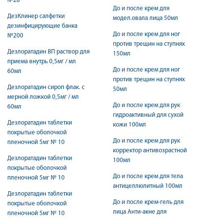
№28
До и после крем для
ДезКлинер салфетки
модел.овала лица 50мл
дезинфицирующие банка
До и после крем для ног
№200
против трещин на ступнях
Дезлоратадин ВП раствор для
150мл
приема внутрь 0,5мг / мл
До и после крем для ног
60мл
против трещин на ступнях
Дезлоратадин сироп флак. с
50мл
мерной ложкой 0,5мг / мл
До и после крем для рук
60мл
гидроактивный для сухой
Дезлоратадин таблетки
кожи 100мл
покрытые оболочкой
До и после крем для рук
пленочной 5мг № 10
корректор антивозрастной
Дезлоратадин таблетки
100мл
покрытые оболочкой
До и после крем для тела
пленочной 5мг № 10
антицеллюлитный 100мл
Дезлоратадин таблетки
До и после крем-гель для
покрытые оболочкой
лица Анти-акне для
пленочной 5мг № 10