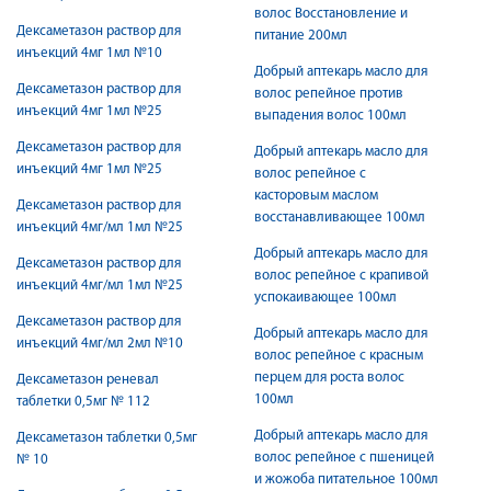
волос Восстановление и
Дексаметазон раствор для
питание 200мл
инъекций 4мг 1мл №10
Добрый аптекарь масло для
Дексаметазон раствор для
волос репейное против
инъекций 4мг 1мл №25
выпадения волос 100мл
Дексаметазон раствор для
Добрый аптекарь масло для
инъекций 4мг 1мл №25
волос репейное с
касторовым маслом
Дексаметазон раствор для
восстанавливающее 100мл
инъекций 4мг/мл 1мл №25
Добрый аптекарь масло для
Дексаметазон раствор для
волос репейное с крапивой
инъекций 4мг/мл 1мл №25
успокаивающее 100мл
Дексаметазон раствор для
Добрый аптекарь масло для
инъекций 4мг/мл 2мл №10
волос репейное с красным
перцем для роста волос
Дексаметазон реневал
100мл
таблетки 0,5мг № 112
Добрый аптекарь масло для
Дексаметазон таблетки 0,5мг
волос репейное с пшеницей
№ 10
и жожоба питательное 100мл