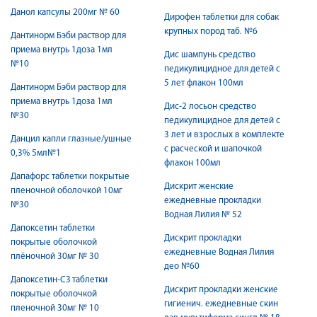
Данол капсулы 200мг № 60
Дирофен таблетки для собак
крупных пород таб. №6
Дантинорм Бэби раствор для
приема внутрь 1доза 1мл
Дис шампунь средство
№10
педикулицидное для детей с
5 лет флакон 100мл
Дантинорм Бэби раствор для
приема внутрь 1доза 1мл
Дис-2 лосьон средство
№30
педикулицидное для детей с
3 лет и взрослых в комплекте
Данцил капли глазные/ушные
с расческой и шапочкой
0,3% 5мл№1
флакон 100мл
Дапафорс таблетки покрытые
Дискрит женские
пленочной оболочкой 10мг
ежедневные прокладки
№30
Водная Лилия № 52
Дапоксетин таблетки
Дискрит прокладки
покрытые оболочкой
ежедневные Водная Лилия
плёночной 30мг № 30
део №60
Дапоксетин-СЗ таблетки
Дискрит прокладки женские
покрытые оболочкой
гигиенич. ежедневные скин
пленочной 30мг № 10