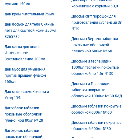
Диоскорея ниппонская
мужчин 150мл
корневища с корнями 50,0
Дав крем питательный 75мл
Диосмектит порошок для
приготовления суспензий 3г
Дав лосьон для тела Сияние
№10
лета для смуглой кожи 250мл
8265732
Диосмин Вертекс таблетки
покрытые оболочкой
Дав маска для волос
пленочной 600мг № 60
Интенсивное
Восстановление 200мл
Диосмин и гесперидин
1000мг таблетки покрытые
Дав мусс для умывания
оболочкой по 1,6г № 30
против прыщей флакон
160мл
Диосмин и Гесперидин
таблетки покрытые
Дав мыло-крем Красота и
оболочкой 1000мг № 30 БАД
Уход 135г
Диосмин таблетки покрытые
Даграблок таблетки
оболочкой 600мг № 60
покрытые оболочкой
пленочной 80мг № 28
Диосмин таблетки покрытые
оболочкой 600мг №30
Даграблок таблетки
покрытые оболочкой