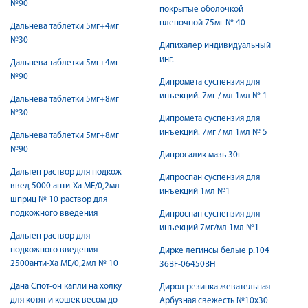
№90
покрытые оболочкой
пленочной 75мг № 40
Дальнева таблетки 5мг+4мг
№30
Дипихалер индивидуальный
инг.
Дальнева таблетки 5мг+4мг
№90
Дипромета суспензия для
инъекций. 7мг / мл 1мл № 1
Дальнева таблетки 5мг+8мг
№30
Дипромета суспензия для
инъекций. 7мг / мл 1мл № 5
Дальнева таблетки 5мг+8мг
№90
Дипросалик мазь 30г
Дальтеп раствор для подкож
Дипроспан суспензия для
введ 5000 анти-Ха МЕ/0,2мл
инъекций 1мл №1
шприц № 10 раствор для
подкожного введения
Дипроспан суспензия для
инъекций 7мг/мл 1мл №1
Дальтеп раствор для
подкожного введения
Дирке легинсы белые р.104
2500анти-Ха МЕ/0,2мл № 10
36BF-06450BH
Дана Спот-он капли на холку
Дирол резинка жевательная
для котят и кошек весом до
Арбузная свежесть №10х30