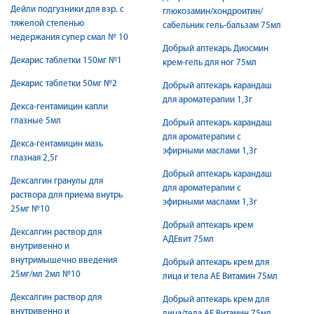
Дейли подгузники для взр. с
глюкозамин/хондроитин/
тяжелой степенью
сабельник гель-бальзам 75мл
недержания супер смал № 10
Добрый аптекарь Диосмин
Декарис таблетки 150мг №1
крем-гель для ног 75мл
Декарис таблетки 50мг №2
Добрый аптекарь карандаш
для ароматерапии 1,3г
Декса-гентамицин капли
глазные 5мл
Добрый аптекарь карандаш
для ароматерапии с
Декса-гентамицин мазь
эфирными маслами 1,3г
глазная 2,5г
Добрый аптекарь карандаш
Дексалгин гранулы для
для ароматерапии с
раствора для приема внутрь
эфирными маслами 1,3г
25мг №10
Добрый аптекарь крем
Дексалгин раствор для
АДЕвит 75мл
внутривенно и
внутримышечно введения
Добрый аптекарь крем для
25мг/мл 2мл №10
лица и тела АЕ Витамин 75мл
Дексалгин раствор для
Добрый аптекарь крем для
внутривенно и
лица/тела АЕ Витамин 75мл