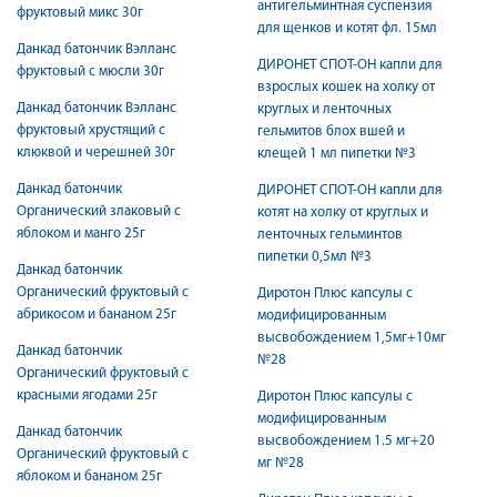
антигельминтная суспензия
фруктовый микс 30г
для щенков и котят фл. 15мл
Данкад батончик Вэлланс
ДИРОНЕТ СПОТ-ОН капли для
фруктовый с мюсли 30г
взрослых кошек на холку от
Данкад батончик Вэлланс
круглых и ленточных
фруктовый хрустящий с
гельмитов блох вшей и
клюквой и черешней 30г
клещей 1 мл пипетки №3
Данкад батончик
ДИРОНЕТ СПОТ-ОН капли для
Органический злаковый с
котят на холку от круглых и
яблоком и манго 25г
ленточных гельминтов
пипетки 0,5мл №3
Данкад батончик
Органический фруктовый с
Диротон Плюc капсулы с
абрикосом и бананом 25г
модифицированным
высвобождением 1,5мг+10мг
Данкад батончик
№28
Органический фруктовый с
красными ягодами 25г
Диротон Плюc капсулы с
модифицированным
Данкад батончик
высвобождением 1.5 мг+20
Органический фруктовый с
мг №28
яблоком и бананом 25г