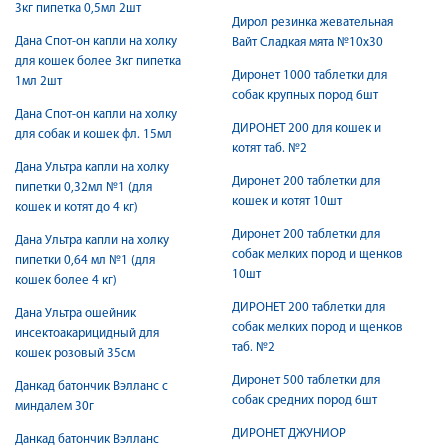
3кг пипетка 0,5мл 2шт
Дирол резинка жевательная
Дана Спот-он капли на холку
Вайт Сладкая мята №10х30
для кошек более 3кг пипетка
Диронет 1000 таблетки для
1мл 2шт
собак крупных пород 6шт
Дана Спот-он капли на холку
ДИРОНЕТ 200 для кошек и
для собак и кошек фл. 15мл
котят таб. №2
Дана Ультра капли на холку
Диронет 200 таблетки для
пипетки 0,32мл №1 (для
кошек и котят 10шт
кошек и котят до 4 кг)
Диронет 200 таблетки для
Дана Ультра капли на холку
собак мелких пород и щенков
пипетки 0,64 мл №1 (для
10шт
кошек более 4 кг)
ДИРОНЕТ 200 таблетки для
Дана Ультра ошейник
собак мелких пород и щенков
инсектоакарицидный для
таб. №2
кошек розовый 35см
Диронет 500 таблетки для
Данкад батончик Вэлланс с
собак средних пород 6шт
миндалем 30г
ДИРОНЕТ ДЖУНИОР
Данкад батончик Вэлланс