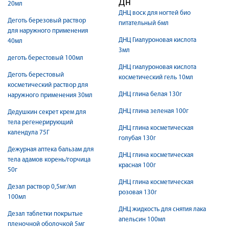
Дн
20мл
ДНЦ воск для ногтей био
Деготь березовый раствор
питательный 6мл
для наружного применения
ДНЦ Гиалуроновая кислота
40мл
3мл
деготь берестовый 100мл
ДНЦ гиалуроновая кислота
Деготь берестовый
косметический гель 10мл
косметический раствор для
ДНЦ глина белая 130г
наружного применения 30мл
ДНЦ глина зеленая 100г
Дедушкин секрет крем для
тела регенерирующий
ДНЦ глина косметическая
календула 75Г
голубая 130г
Дежурная аптека бальзам для
ДНЦ глина косметическая
тела адамов корень/горчица
красная 100г
50г
ДНЦ глина косметическая
Дезал раствор 0,5мг/мл
розовая 130г
100мл
ДНЦ жидкость для снятия лака
Дезал таблетки покрытые
апельсин 100мл
пленочной оболочкой 5мг