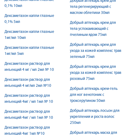
Добрый аптекарь крем для
0,1% 10мл
тела регенерирующий с
маслом облепихи 30мл
Дексаметазон капли глазные
0,1% 5мл
Добрый аптекарь крем для
тела успокаивающий с
Дексаметазон капли глазные
пчелиным ядом 75мл
1мг/мл 10мл
Добрый аптекарь крем для
Дексаметазон капли глазные
ухода за кожей комплекс трав
1мг/мл 5мл
зеленый 75мл
Дексаметазон раствор для
Добрый аптекарь крем для
инъекций 4 мг / мл 2мл № 10
ухода за кожей комплекс трав
розовый 75мл
Дексаметазон раствор для
инъекций 4 мг/мл 2мл №10
Добрый аптекарь крем-гель
для ног венотоник с
Дексаметазон раствор для
троксерутином 50мл
инъекций 4мг / мл 1мл № 10
Добрый аптекарь лосьон для
Дексаметазон раствор для
укрепления и роста волос
инъекций 4мг / мл 1мл № 10
250мл
Дексаметазон раствор для
Добрый аптекарь маска для
инъекций 4мг 1мл №10