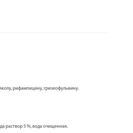
колу, рифампицину, гризеофульвину.
а раствор 5 %, вода очищенная.