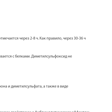
чается через 2-8 ч. Как правило, через 30-36 ч
вается с белками. Диметилсульфоксид не
на и диметилсульфата, а также в виде