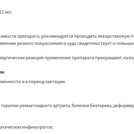
2 лет.
мости препарата, рекомендуется проводить лекарственную про
оявление резкого покраснения и зуда свидетельствует о повыше
лергических реакций применение препарата прекращают, назн
ии
менности и в период лактации.
 терапии ревматоидного артрита, болезни Бехтерева, деформир
матических инфильтратов;