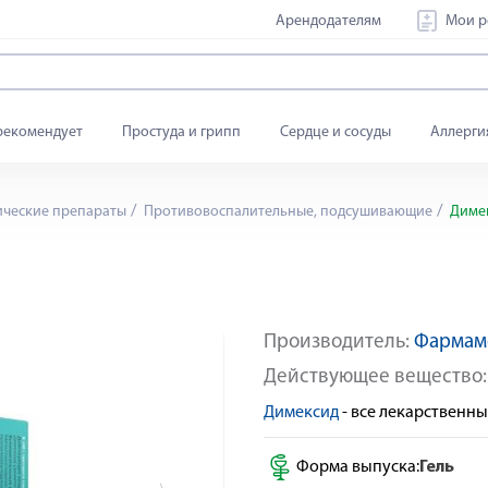
Арендодателям
Мои р
рекомендует
Простуда и грипп
Сердце и сосуды
Аллерги
ические препараты
Противовоспалительные, подсушивающие
Димек
Производитель:
Фармам
Яндекс Сплит
Действующее вещество
Димексид
- все лекарственн
Форма выпуска:
Гель