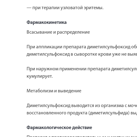
— при терапии узловатой эритемы.
Фармакокинетика
Всасывание и распределение
При аппликации препарата диметилсульфоксид обнар
диметилсульфоксид в сыворотке крови уже не выяв
При наружном применении препарата диметилсульфо
кумулирует.
Метаболизм и выведение
Диметилсульфоксид выводится из организма с мочо
восстановленного продукта (диметилсульфида) вы
Фармакологическое действие