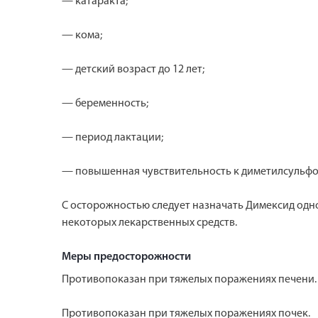
— катаракта;
— кома;
— детский возраст до 12 лет;
— беременность;
— период лактации;
— повышенная чувствительность к диметилсульфо
С осторожностью следует назначать Димексид однов
некоторых лекарственных средств.
Меры предосторожности
Противопоказан при тяжелых поражениях печени.
Противопоказан при тяжелых поражениях почек.