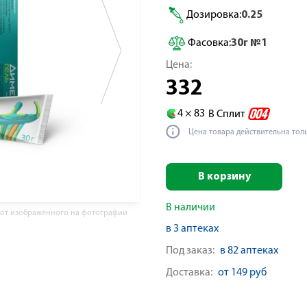
Дозировка:
0.25
Фасовка:
30г №1
Цена:
332
4 ×
83
В Сплит
Цена товара действительна тол
В корзину
В наличии
 от изображённого на фотографии
в 3 аптеках
Под заказ:
в 82 аптеках
Доставка:
от 149 руб