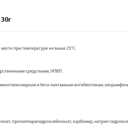
 30г
 месте при температуре не выше 25°С.
рственными средствами, НПВП.
миногликозидным и бета-лактамным антибиотикам, хлорамфени
зоат, пропилпарагидроксибензоат, карбомер, натрия гидроксид