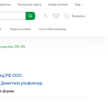
ецепты
Бонусная карта
Наши аптеки
Еще
Корзина
я
Уход за кожей
Сон и бессонница
сид гель 25% 30г
ед.РФ ООО
:
Диметилсульфоксид
ые формы