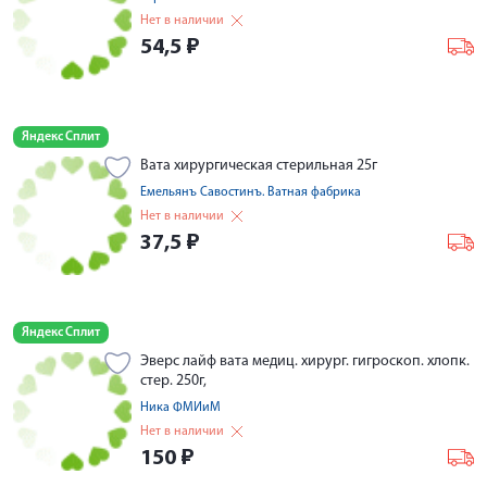
Нет в наличии
54,5
₽
Яндекс Сплит
Вата хирургическая стерильная 25г
Емельянъ Савостинъ. Ватная фабрика
Нет в наличии
37,5
₽
Яндекс Сплит
Эверс лайф вата медиц. хирург. гигроскоп. хлопк.
стер. 250г,
Ника ФМИиМ
Нет в наличии
150
₽