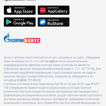
Цены в аптеках могут отличаться от цен, указанных на сайте. Обращаем
ваше внимание на то, что сайт
nn.rigla.ru
носит исключительно
информационный характер и ни при каких условиях не является
публичной офертой, определяемой положениями п. 2 ст. 437 ГК РФ. Для
получения подробной информации о действующих ценах на товар и
наличии товара в конкретной аптеке, пожалуйста, обращайтесь по
телефону
8 (800) 777-03-03
Согласно постановлению Правительства РФ от 16 мая 2020 года № 697
"Об утверждении Правил выдачи разрешения на осуществление
розничной торговли лекарственными препаратами для медицинского
применения дистанционным способом, осуществления такой торговли и
доставки указанных лекарственных препаратов гражданам и внесении
изменений в некоторые акты Правительства Российской Федерации по