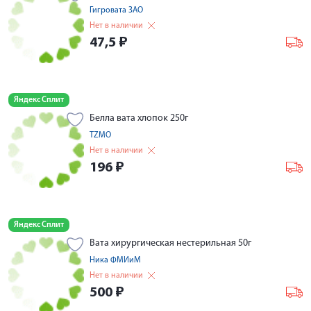
Гигровата ЗАО
Нет в наличии
47,5
₽
Яндекс Сплит
Белла вата хлопок 250г
TZMO
Нет в наличии
196
₽
Яндекс Сплит
Вата хирургическая нестерильная 50г
Ника ФМИиМ
Нет в наличии
500
₽