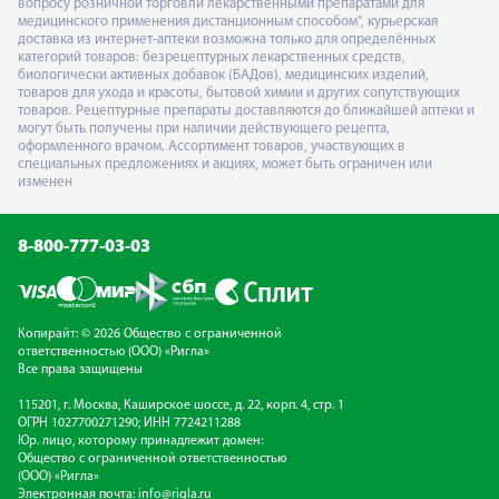
вопросу розничной торговли лекарственными препаратами для
медицинского применения дистанционным способом", курьерская
доставка из интернет-аптеки возможна только для определённых
категорий товаров: безрецептурных лекарственных средств,
биологически активных добавок (БАДов), медицинских изделий,
товаров для ухода и красоты, бытовой химии и других сопутствующих
товаров. Рецептурные препараты доставляются до ближайшей аптеки и
могут быть получены при наличии действующего рецепта,
оформленного врачом. Ассортимент товаров, участвующих в
специальных предложениях и акциях, может быть ограничен или
изменен
8-800-777-03-03
Копирайт: © 2026 Общество с ограниченной
ответственностью (ООО) «Ригла»
Все права защищены
115201, г. Москва, Каширское шоссе, д. 22, корп. 4, стр. 1
ОГРН 1027700271290; ИНН 7724211288
Юр. лицо, которому принадлежит домен:
Общество с ограниченной ответственностью
(ООО) «Ригла»
Электронная почта:
info@rigla.ru