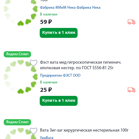
100г
Фабрика МИиМ Ника Фабрика Ника
В наличии
59
₽
Купить в 1 клик
Яндекс Сплит
Фэст вата мед гигроскопическая гигиенич.
хлопковая нестер. по ГОСТ 5556-81 25г
Предприятие ФЭСТ ООО
В наличии
25
₽
Купить в 1 клик
Яндекс Сплит
Вата Зиг-заг хирургическая нестерильная 100г
УкрВата