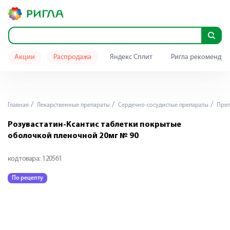
Акции
Распродажа
Яндекс Сплит
Ригла рекомендуе
Главная
Лекарственные препараты
Сердечно-сосудистые препараты
Преп
Розувастатин-Ксантис таблетки покрытые
оболочкой пленочной 20мг № 90
код товара:
120561
По рецепту