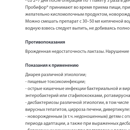
- со 2–7 дня после операции по 1 пакету 3 раза в де
Пробифор® принимают во время приема пищи, при
желательно кисломолочным продуктом, новорожден
Можно смешать препарат с 30–50 мл кипяченой вод
водную взвесь следует выпить, не добиваясь полно
Противопоказания
Врожденная недостаточность лактазы. Нарушение 
Показания к применению
Диарея различной этиологии;
- пищевые токсикоинфекции;
- острые кишечные инфекции бактериальной и ви
энтеробактерий или стафилококками, ротавирусна
- дисбактериозы различной этиологии, в том числ
вирусных гепатитов, цирроза печени, дивертикул
- новорожденным (в т.ч. недоношенным) детям с 
периода адаптации, а также при выраженных дисб