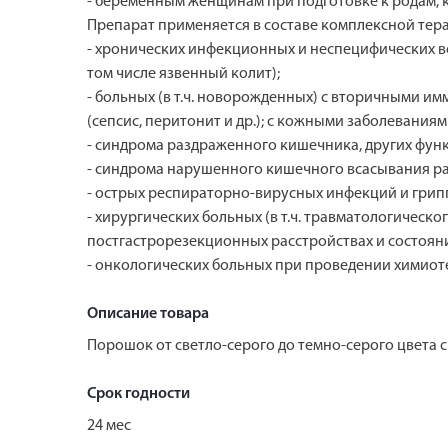
- беременным женщинам при подготовке к родам, 
Препарат применяется в составе комплексной тер
- хронических инфекционных и неспецифических во
том числе язвенный колит);
- больных (в т.ч. новорожденных) с вторичными 
(сепсис, перитонит и др.); с кожными заболеваниям
- синдрома раздраженного кишечника, других фу
- синдрома нарушенного кишечного всасывания ра
- острых респираторно-вирусных инфекций и грип
- хирургических больных (в т.ч. травматологиче
постгастрорезекционных расстройствах и состоян
- онкологических больных при проведении химиоте
Описание товара
Порошок от светло-серого до темно-серого цвета
Срок годности
24 мес