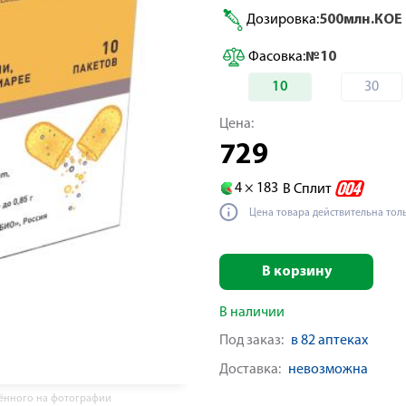
Дозировка:
500млн.КОЕ
Фасовка:
№10
10
30
Цена:
729
4 ×
183
В Сплит
Цена товара действительна тол
В корзину
В наличии
Под заказ:
в 82 аптеках
Доставка:
невозможна
жённого на фотографии