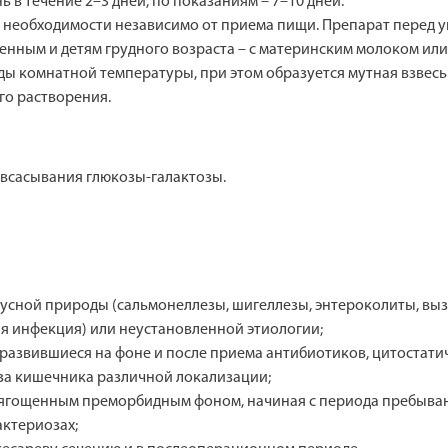
нь в течение 2–3 дней, по показаниям – 7–10 дней.
 необходимости независимо от приема пищи. Препарат перед 
ным и детям грудного возраста – с материнским молоком или 
ы комнатной температуры, при этом образуется мутная взвесь
го растворения.
всасывания глюкозы-галактозы.
русной природы (сальмонеллезы, шигеллезы, энтероколиты, вы
я инфекция) или неустановленной этиологии;
е развившиеся на фоне и после приема антибиотиков, цитостат
еза кишечника различной локализации;
отягощенным преморбидным фоном, начиная с периода пребыван
актериозах;