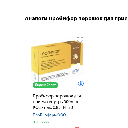
Аналоги Пробифор порошок для приема
Яндекс Сплит
Пробифор порошок для
приема внутрь 500млн
КОЕ / пак. 0,85г № 30
ПроБиоФарм ООО
В наличии