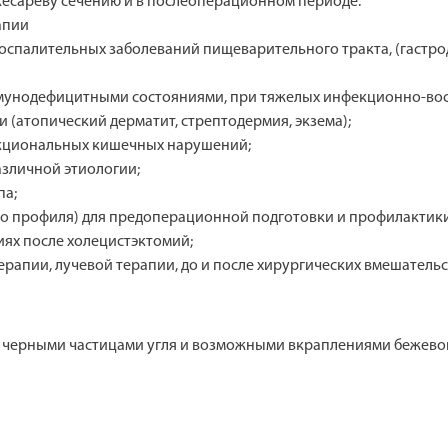
кесареву сечению и в послеоперационном периоде.
апии
спалительных заболеваний пищеварительного тракта, (гастроду
иммунодефицитными состояниями, при тяжелых инфекционно-во
и (атопический дерматит, стрептодермия, экзема);
нкциональных кишечных нарушений;
зличной этиологии;
па;
ского профиля) для предоперационной подготовки и профилакт
иях после холецистэктомий;
рапии, лучевой терапии, до и после хирургических вмешательс
 с черными частицами угля и возможными вкраплениями бежево