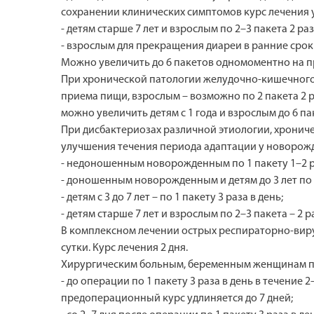
сохранении клинических симптомов курс лечения у
- детям старше 7 лет и взрослым по 2–3 пакета 2 раз
- взрослым для прекращения диареи в ранние сроки
Можно увеличить до 6 пакетов одномоментно на прие
При хронической патологии желудочно-кишечного 
приема пищи, взрослым – возможно по 2 пакета 2 
можно увеличить детям с 1 года и взрослым до 6 пак
При дисбактериозах различной этиологии, хронич
улучшения течения периода адаптации у новорожд
- недоношенным новорожденным по 1 пакету 1–2 ра
- доношенным новорожденным и детям до 3 лет по 1
- детям с 3 до 7 лет – по 1 пакету 3 раза в день;
- детям старше 7 лет и взрослым по 2–3 пакета – 2 р
В комплексном лечении острых респираторно-вирус
сутки. Курс лечения 2 дня.
Хирургическим больным, беременным женщинам пр
- до операции по 1 пакету 3 раза в день в течен
предоперационный курс удлиняется до 7 дней;