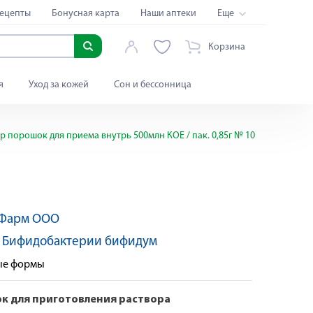
ецепты
Бонусная карта
Наши аптеки
Еще
Корзина
я
Уход за кожей
Сон и бессонница
 порошок для приема внутрь 500млн КОЕ / пак. 0,85г № 10
Фарм ООО
:
Бифидобактерии бифидум
ные формы
к для приготовления раствора