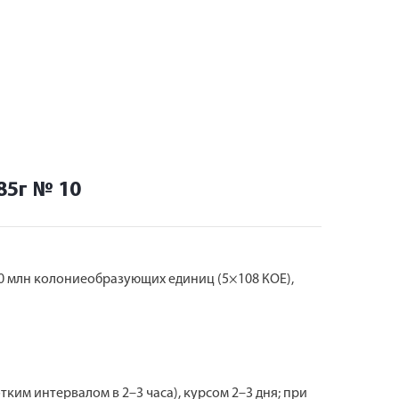
85г № 10
0 млн колониеобразующих единиц (5×108 КОЕ),
отким интервалом в 2–3 часа), курсом 2–3 дня; при