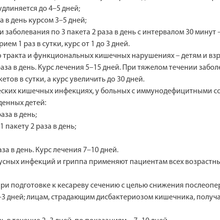
длиняется до 4–5 дней;
а в день курсом 3–5 дней;
 заболевания по 3 пакета 2 раза в день с интервалом 30 минут
м 1 раз в сутки, курс от 1 до 3 дней.
тракта и функциональных кишечных нарушениях – детям и взр
раза в день. Курс лечения 5–15 дней. При тяжелом течении заб
етов в сутки, а курс увеличить до 30 дней.
еских кишечных инфекциях, у больных с иммунодефицитными со
енных детей:
за в день;
 пакету 2 раза в день;
аза в день. Курс лечения 7–10 дней.
ных инфекций и гриппа применяют пациентам всех возрастных г
и подготовке к кесареву сечению с целью снижения послеоп
ие 2–3 дней; лицам, страдающим дисбактериозом кишечника, пол