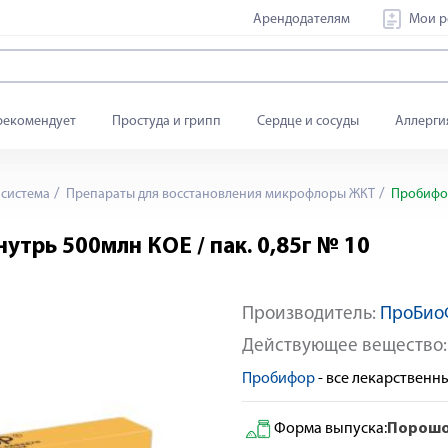
Арендодателям
Мои р
рекомендует
Простуда и грипп
Сердце и сосуды
Аллерги
система
Препараты для восстановления микрофлоры ЖКТ
Пробифор
трь 500млн КОЕ / пак. 0,85г № 10
Производитель:
ПроБио
Действующее вещество
Пробифор
- все лекарствен
Форма выпуска:
Порошо