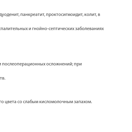
оденит, панкреатит, проктосигмоидит, колит, в
спалительных и гнойно-септических заболеваниях
ики послеоперационных осложнений; при
тв.
го цвета со слабым кисломолочным запахом.