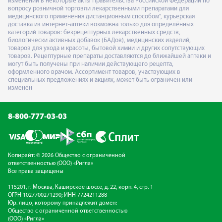
изменений в некоторые акты Правительства Российской Федерации по
вопросу розничной торговли лекарственными препаратами для
медицинского применения дистанционным способом", курьерская
доставка из интернет-аптеки возможна только для определённых
категорий товаров: безрецептурных лекарственных средств,
биологически активных добавок (БАДов), медицинских изделий,
товаров для ухода и красоты, бытовой химии и других сопутствующих
товаров. Рецептурные препараты доставляются до ближайшей аптеки и
могут быть получены при наличии действующего рецепта,
оформленного врачом. Ассортимент товаров, участвующих в
специальных предложениях и акциях, может быть ограничен или
изменен
8-800-777-03-03
Копирайт: © 2026 Общество с ограниченной
ответственностью (ООО) «Ригла»
Все права защищены
115201, г. Москва, Каширское шоссе, д. 22, корп. 4, стр. 1
ОГРН 1027700271290; ИНН 7724211288
Юр. лицо, которому принадлежит домен:
Общество с ограниченной ответственностью
(ООО) «Ригла»