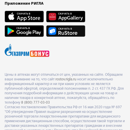
Приложение РИГЛА
Цены в аптеках могут отличаться от цен, указанных на сайте. Обращаем
ваше внимание на то, что сайт
rostov.rigla.ru
носит исключительно
информационный характер и ни при каких условиях не является
публичной офертой, определяемой положениями п. 2 ст. 437 ГК РФ. Для
получения подробной информации о действующих ценах на товар и
наличии товара в конкретной аптеке, пожалуйста, обращайтесь по
телефону
8 (800) 777-03-03
Согласно постановлению Правительства РФ от 16 мая 2020 года № 697
"Об утверждении Правил выдачи разрешения на осуществление
розничной торговли лекарственными препаратами для медицинского
применения дистанционным способом, осуществления такой торговли и
доставки указанных лекарственных препаратов гражданам и внесении