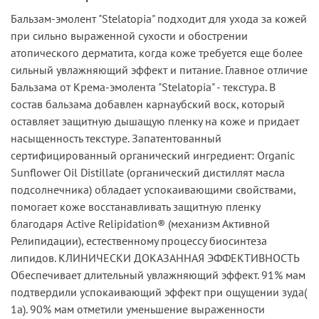
Бальзам-эмолент "Stelatopia" подходит для ухода за кожей
при сильно выраженной сухости и обострении
атопического дерматита, когда коже требуется еще более
сильный увлажняющий эффект и питание. Главное отличие
Бальзама от Крема-эмолента "Stelatopia" - текстура. В
состав бальзама добавлен карнаубский воск, который
оставляет защитную дышащую пленку на коже и придает
насыщенность текстуре. Запатентованный
сертифицированный органический ингредиент: Organic
Sunflower Oil Distillate (органический дистиллят масла
подсолнечника) обладает успокаивающими свойствами,
помогает коже восстанавливать защитную пленку
благодаря Active Relipidation® (механизм Активной
Релипидации), естественному процессу биосинтеза
липидов. КЛИНИЧЕСКИ ДОКАЗАННАЯ ЭФФЕКТИВНОСТЬ
Обеспечивает длительный увлажняющий эффект. 91% мам
подтвердили успокаивающий эффект при ощущении зуда(
1а). 90% мам отметили уменьшение выраженности