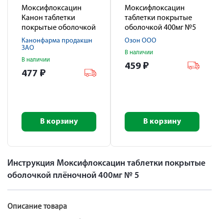
Моксифлоксацин
Моксифлоксацин
Канон таблетки
таблетки покрытые
покрытые оболочкой
оболочкой 400мг №5
пленочной 400мг № 5
Канонфарма продакшн
Озон ООО
ЗАО
В наличии
В наличии
459
₽
477
₽
В корзину
В корзину
Инструкция Моксифлоксацин таблетки покрытые
оболочкой плёночной 400мг № 5
Описание товара