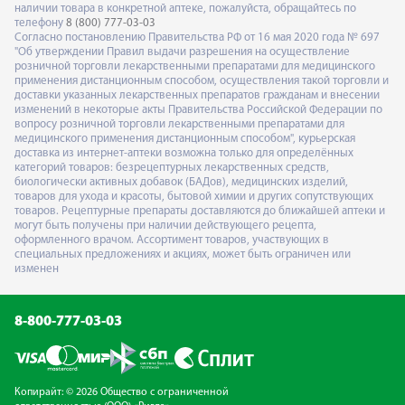
наличии товара в конкретной аптеке, пожалуйста, обращайтесь по
телефону
8 (800) 777-03-03
Согласно постановлению Правительства РФ от 16 мая 2020 года № 697
"Об утверждении Правил выдачи разрешения на осуществление
розничной торговли лекарственными препаратами для медицинского
применения дистанционным способом, осуществления такой торговли и
доставки указанных лекарственных препаратов гражданам и внесении
изменений в некоторые акты Правительства Российской Федерации по
вопросу розничной торговли лекарственными препаратами для
медицинского применения дистанционным способом", курьерская
доставка из интернет-аптеки возможна только для определённых
категорий товаров: безрецептурных лекарственных средств,
биологически активных добавок (БАДов), медицинских изделий,
товаров для ухода и красоты, бытовой химии и других сопутствующих
товаров. Рецептурные препараты доставляются до ближайшей аптеки и
могут быть получены при наличии действующего рецепта,
оформленного врачом. Ассортимент товаров, участвующих в
специальных предложениях и акциях, может быть ограничен или
изменен
8-800-777-03-03
Копирайт: © 2026 Общество с ограниченной