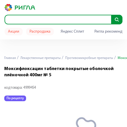
Акции
Распродажа
Яндекс Сплит
Ригла рекомендуе
Главная
Лекарственные препараты
Противомикробные препараты
Мокси
Моксифлоксацин таблетки покрытые оболочкой
плёночной 400мг № 5
код товара:
4999454
По рецепту