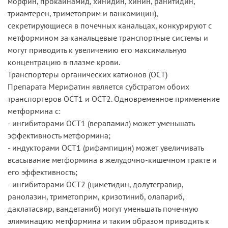
морфин, прокаинамид, хинидин, хинин, ранитидин,
триамтерен, триметоприм и ванкомицин),
секретирующиеся в почечных канальцах, конкурируют с
метформином за канальцевые транспортные системы и
могут приводить к увеличению его максимальную
концентрацию в плазме крови.
Транспортеры органических катионов (ОСТ)
Препарата Мерифатин является субстратом обоих
транспортеров ОСТ1 и ОСТ2. Одновременное применение
метформина с:
- ингибиторами ОСТ1 (верапамил) может уменьшать
эффективность метформина;
- индукторами ОСТ1 (рифампицин) может увеличивать
всасывание метформина в желудочно-кишечном тракте и
его эффективность;
- ингибиторами ОСТ2 (циметидин, долутегравир,
ранолазин, триметоприм, кризотиниб, олапариб,
даклатасвир, вандетаниб) могут уменьшать почечную
элиминацию метформина и таким образом приводить к