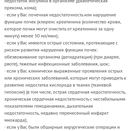
недостаток инсулина в организме (диабетическая
прекома, кома);
· если у Вас почечная недостаточность или нарушение
функции почек (клиренс креатинина (количество крови,
которое почки могут очистить от креатинина за одну
минуту) менее 30 мл/мин);
· если у Вас имеются острые состояния, протекающие с
риском развития нарушения функции почек:
обезвоживание организма (дегидратация) (при диарее,
рвоте), тяжелые инфекционные заболевания, шок;
· если у Вас клинически выраженные проявления острых
или хронических заболеваний, которые могут приводить к
развитию недостатка кислорода в тканях (тканевой
гипоксии) (в том числе, острая сердечная недостаточность,
хроническая сердечная недостаточность с нестабильными
показателями гемодинамики, дыхательная
недостаточность, недавно перенесенный инфаркт
миокарда);
· если у Вас были обширные хирургические операции и