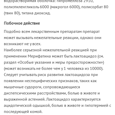
водорастворимая оболочка: гипромеллоза 2910,
полиэтиленгликоль 6000 (макрогол 6000), полисорбат 80
(твин 80), титана диоксид.
Побочное действие
Подобно всем лекарственным препаратам препарат
может вызывать нежелательные реакции, однако они
возникают не у всех.
Наиболее серьезной нежелательной реакцией при
применении Мерифатина может быть лактоацидоз (см.
раздел «Особые указания и меры предосторожности»)
(может возникать не более чем у 1 человека из 10000).
Следует учитывать риск развития лактоацидоза при
появлении неспецифических признаков, таких как
мышечные судороги, сопровождающиеся
диспепсическими расстройствами, болью в животе и
выраженной астенией. Лактоацидоз характеризуется
ацидотической одышкой, болью в животе и гипотермией с
последующей комой.