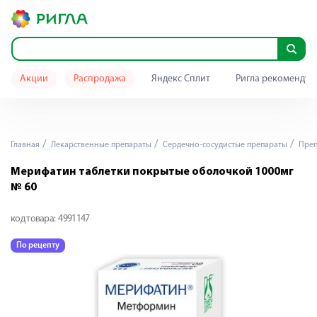
Акции
Распродажа
Яндекс Сплит
Ригла рекомендуе
Главная
Лекарственные препараты
Сердечно-сосудистые препараты
Преп
Мерифатин таблетки покрытые оболочкой 1000мг
№ 60
код товара:
4991147
По рецепту