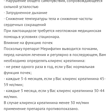
· Нарушение общего самочувствия, сопровождающееся
сильной усталостью
· Затрудненное дыхание
· Снижение температуры тела и снижение частоты
сердечных сокращений
При лактоацидозе требуется неотложная медицинская
помощь в условиях стационара.
Влияние на функцию почек
Поскольку препарат Мерифатин выводится почками,
перед началом лечения и регулярно в последующем, Вам
необходимо определять клиренс креатинина:
- не реже одного раза в год, если у Вас нормальная
функция почек;
- каждые 3-6 месяцев, если у Вас клиренс креатинина 45-
59 мл/мин;
- каждые 3 месяца, если у Вас клиренс креатинина 30-44
мл/мин.
В случае клиренса креатинина менее 30 мл/мин
применение препарата противопоказано.