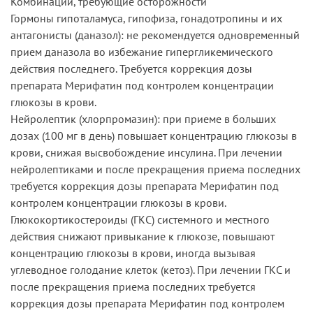
Комбинации, требующие осторожности
Гормоны гипоталамуса, гипофиза, гонадотропины и их
антагонисты (даназол): не рекомендуется одновременный
прием даназола во избежание гипергликемического
действия последнего. Требуется коррекция дозы
препарата Мерифатин под контролем концентрации
глюкозы в крови.
Нейролептик (хлорпромазин): при приеме в больших
дозах (100 мг в день) повышает концентрацию глюкозы в
крови, снижая высвобождение инсулина. При лечении
нейролептиками и после прекращения приема последних
требуется коррекция дозы препарата Мерифатин под
контролем концентрации глюкозы в крови.
Глюкокортикостероиды (ГКС) системного и местного
действия снижают привыкание к глюкозе, повышают
концентрацию глюкозы в крови, иногда вызывая
углеводное голодание клеток (кетоз). При лечении ГКС и
после прекращения приема последних требуется
коррекция дозы препарата Мерифатин под контролем