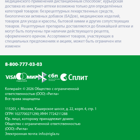
медицинского применения дистанционным способом", курьерская
доставка из интернет-аптеки возможна только для определённых
категорий товаров: безрецептурных лекарственных средств,
биологически активных добавок (БАДов), медицинских изделий,
товаров для ухода и красоты, бытовой химии и других сопутствующих
товаров. Рецептурные препараты доставляются до ближайшей аптеки и
могут быть получены при наличии действующего рецепта,
оформленного врачом. Ассортимент товаров, участвующих в
специальных предложениях и акциях, может быть ограничен или
изменен
8-800-777-03-03
Копирайт: © 2026 Общество с ограниченной
ответственностью (ООО) «Ригла»
Все права защищены
115201, г. Москва, Каширское шоссе, д. 22, корп. 4, стр. 1
ОГРН 1027700271290; ИНН 7724211288
Юр. лицо, которому принадлежит домен:
Общество с ограниченной ответственностью
(ООО) «Ригла»
Электронная почта:
info@rigla.ru