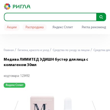
Акции
Распродажа
Яндекс Сплит
Ригла рекомендуе
Главная
Гигиена, красота и уход
Средства по уходу за лицом
Средства дл
Медива ЛИМИТЕД ЭДИШН бустер для лица с
коллагеном 30мл
код товара:
123492
Яндекс Сплит
Я