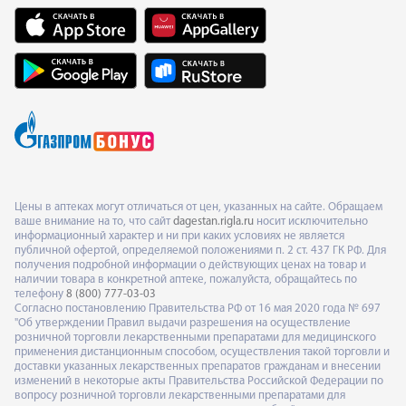
Цены в аптеках могут отличаться от цен, указанных на сайте. Обращаем
ваше внимание на то, что сайт
dagestan.rigla.ru
носит исключительно
информационный характер и ни при каких условиях не является
публичной офертой, определяемой положениями п. 2 ст. 437 ГК РФ. Для
получения подробной информации о действующих ценах на товар и
наличии товара в конкретной аптеке, пожалуйста, обращайтесь по
телефону
8 (800) 777-03-03
Согласно постановлению Правительства РФ от 16 мая 2020 года № 697
"Об утверждении Правил выдачи разрешения на осуществление
розничной торговли лекарственными препаратами для медицинского
применения дистанционным способом, осуществления такой торговли и
доставки указанных лекарственных препаратов гражданам и внесении
изменений в некоторые акты Правительства Российской Федерации по
вопросу розничной торговли лекарственными препаратами для