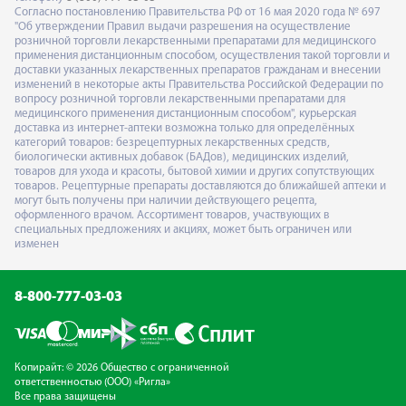
Согласно постановлению Правительства РФ от 16 мая 2020 года № 697
"Об утверждении Правил выдачи разрешения на осуществление
розничной торговли лекарственными препаратами для медицинского
применения дистанционным способом, осуществления такой торговли и
доставки указанных лекарственных препаратов гражданам и внесении
изменений в некоторые акты Правительства Российской Федерации по
вопросу розничной торговли лекарственными препаратами для
медицинского применения дистанционным способом", курьерская
доставка из интернет-аптеки возможна только для определённых
категорий товаров: безрецептурных лекарственных средств,
биологически активных добавок (БАДов), медицинских изделий,
товаров для ухода и красоты, бытовой химии и других сопутствующих
товаров. Рецептурные препараты доставляются до ближайшей аптеки и
могут быть получены при наличии действующего рецепта,
оформленного врачом. Ассортимент товаров, участвующих в
специальных предложениях и акциях, может быть ограничен или
изменен
8-800-777-03-03
Копирайт: © 2026 Общество с ограниченной
ответственностью (ООО) «Ригла»
Все права защищены