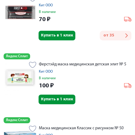
Кит ООО
В наличии
70
₽
Купить в 1 клик
от
35
Яндекс Сплит
Ферстэйд маска медицинская детская элит № 5
Кит ООО
В наличии
100
₽
Купить в 1 клик
Яндекс Сплит
Маска медицинская Классик с рисунком № 50