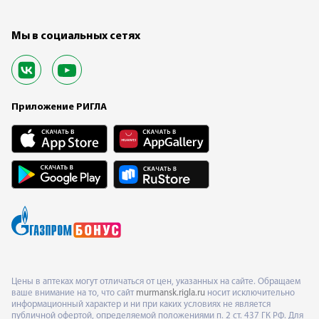
Мы в социальных сетях
Приложение РИГЛА
Цены в аптеках могут отличаться от цен, указанных на сайте. Обращаем
ваше внимание на то, что сайт
murmansk.rigla.ru
носит исключительно
информационный характер и ни при каких условиях не является
публичной офертой, определяемой положениями п. 2 ст. 437 ГК РФ. Для