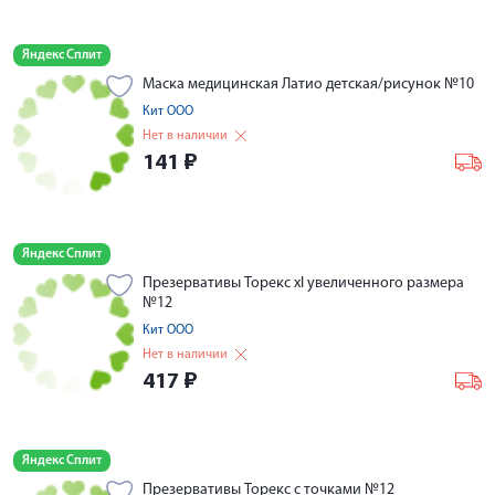
Яндекс Сплит
Маска медицинская Латио детская/рисунок №10
Кит ООО
Нет в наличии
141
₽
Яндекс Сплит
Презервативы Торекс xl увеличенного размера
№12
Кит ООО
Нет в наличии
417
₽
Яндекс Сплит
Презервативы Торекс с точками №12