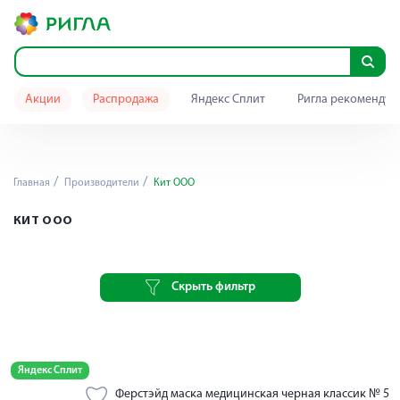
Акции
Распродажа
Яндекс Сплит
Ригла рекомендуе
Главная
Производители
Кит ООО
КИТ ООО
Скрыть фильтр
Яндекс Сплит
Ферстэйд маска медицинская черная классик № 5