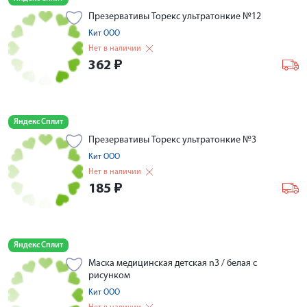
Презервативы Торекс ультратонкие №12
Кит ООО
Нет в наличии
362
₽
Яндекс Сплит
Презервативы Торекс ультратонкие №3
Кит ООО
Нет в наличии
185
₽
Яндекс Сплит
Маска медицинская детская n3 / белая с
рисунком
Кит ООО