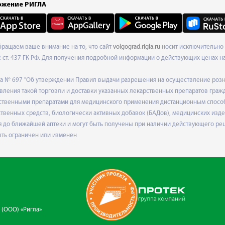
жение РИГЛА
Обращаем ваше внимание на то, что сайт
volgograd.rigla.ru
носит исключительно 
ст. 437 ГК РФ. Для получения подробной информации о действующих ценах на 
ода № 697 "Об утверждении Правил выдачи разрешения на осуществление роз
ления такой торговли и доставки указанных лекарственных препаратов граж
твенными препаратами для медицинского применения дистанционным способом
венных средств, биологически активных добавок (БАДов), медицинских издел
 до ближайшей аптеки и могут быть получены при наличии действующего рец
ыть ограничен или изменен
 (ООО) «Ригла»