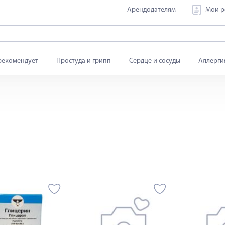
Арендодателям
Мои р
рекомендует
Простуда и грипп
Сердце и сосуды
Аллерги