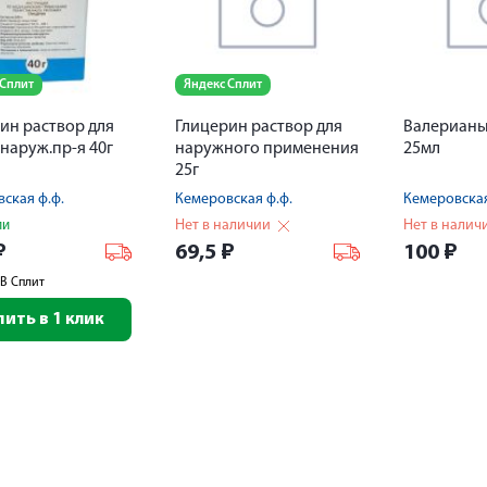
 Сплит
Яндекс Сплит
ин раствор для
Глицерин раствор для
Валерианы
 наруж.пр-я 40г
наружного применения
25мл
25г
ская ф.ф.
Кемеровская ф.ф.
Кемеровская
Нет в наличии
Нет в налич
ии
₽
69,5
₽
100
₽
В Сплит
пить в 1 клик