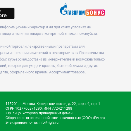
информационный характер и ни при каких условиях не
товар и наличии товара в конкретной аптеке, пожалуйста,
ничной торговли лекарственными препаратами для
данам и внесении изменений в некоторые акты Правительства
", курьерская доставка из интернет-аптеки возможна только
ий, товаров для ухода и красоты, бытовой химии и других
епта, оформленного врачом. Ассортимент товаров,
115201, г. Москва, Каширское шоссе, д. 22, корп. 4, стр. 1
ОГРН 1027700271290; ИНН 7724211288
Юр. лицо, которому принадлежит домен:
Общество с ограниченной ответственностью
(ООО) «Ригла»
Электронная почта:
info@rigla.ru