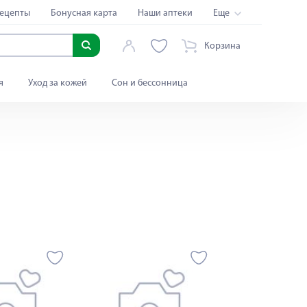
ецепты
Бонусная карта
Наши аптеки
Еще
Корзина
я
Уход за кожей
Сон и бессонница