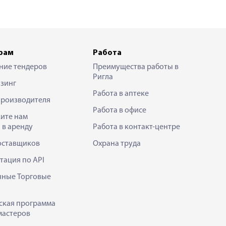
рам
Работа
ние тендеров
Преимущества работы в
Ригла
зинг
Работа в аптеке
производителя
Работа в офисе
ите нам
 в аренду
Работа в контакт-центре
оставщиков
Охрана труда
тация по API
нные Торговые
ская программа
мастеров