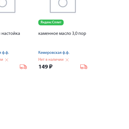
Яндекс Сплит
 настойка
каменное масло 3,0 пор
 ф.ф.
Кемеровская ф.ф.
ии
Нет в наличии
149
₽