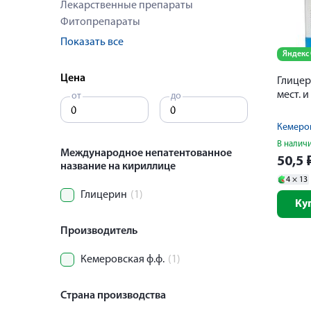
Лекарственные препараты
Фитопрепараты
Показать все
Яндекс
Цена
Глицер
мест. и
от
до
Кемеров
В налич
Международное непатентованное
50,5
название на кириллице
4 ×
13
Глицерин
(1)
Ку
Производитель
Кемеровская ф.ф.
(1)
Страна производства