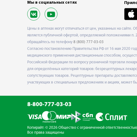
Мы в социальных сетях
Прило
Цены в аптеках могут отличаться от цен, указанных на сайте. 
является публичной офертой, определяемой положениями п. 2 
обращайтесь по телефону
8 (800) 777-03-03
Согласно постановлению Правительства РФ от 16 мая 2020 г
медицинского применения дистанционным способом, осуществ
Российской Федерации по вопросу розничной торговли лекарс
для определённых категорий товаров: безрецептурных лекарст
сопутствующих товаров. Рецептурные препараты доставляются
участвующих в специальных предложениях и акциях, может б
8-800-777-03-03
Копирайт: © 2026 Общество с ограниченной
ответственностью
Все права защищены