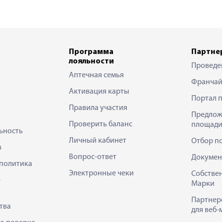
Программа
Партне
лояльности
Проведе
Аптечная семья
Франчай
Активация карты
Портал 
Правила участия
Предлож
Проверить баланс
площади
ьность
Личный кабинет
Отбор п
в
Вопрос-ответ
Докумен
политика
Электронные чеки
Собстве
е
Марки
Партнер
тва
для веб-