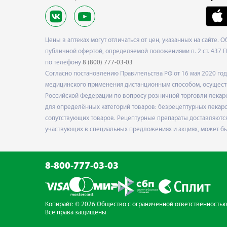
Цены в аптеках могут отличаться от цен, указанных на сайте. 
публичной офертой, определяемой положениями п. 2 ст. 437 Г
по телефону
8 (800) 777-03-03
Согласно постановлению Правительства РФ от 16 мая 2020 г
медицинского применения дистанционным способом, осуществ
Российской Федерации по вопросу розничной торговли лекарс
для определённых категорий товаров: безрецептурных лекарст
сопутствующих товаров. Рецептурные препараты доставляются
участвующих в специальных предложениях и акциях, может б
8-800-777-03-03
Копирайт: © 2026 Общество с ограниченной
ответственностью
Все права защищены