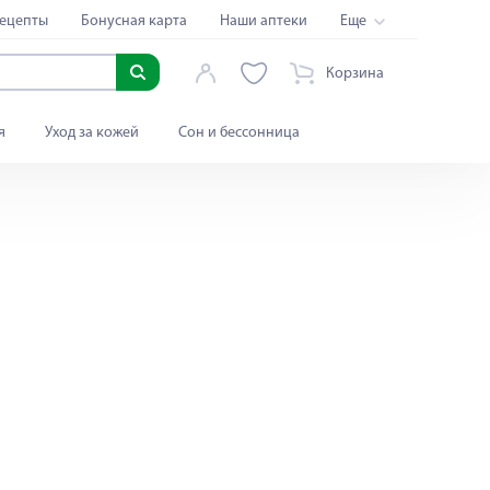
ецепты
Бонусная карта
Наши аптеки
Еще
Корзина
я
Уход за кожей
Сон и бессонница