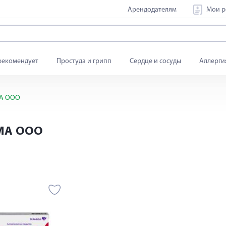
Арендодателям
Мои р
рекомендует
Простуда и грипп
Сердце и сосуды
Аллерги
МА ООО
РМА ООО