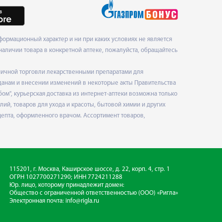
ормационный характер и ни при каких условиях не является
наличии товара в конкретной аптеке, пожалуйста, обращайтесь
ничной торговли лекарственными препаратами для
данам и внесении изменений в некоторые акты Правительства
", курьерская доставка из интернет-аптеки возможна только
ий, товаров для ухода и красоты, бытовой химии и других
епта, оформленного врачом. Ассортимент товаров,
115201, г. Москва, Каширское шоссе, д. 22, корп. 4, стр. 1
ОГРН 1027700271290; ИНН 7724211288
Юр. лицо, которому принадлежит домен:
Общество с ограниченной ответственностью
(ООО) «Ригла»
Электронная почта:
info@rigla.ru