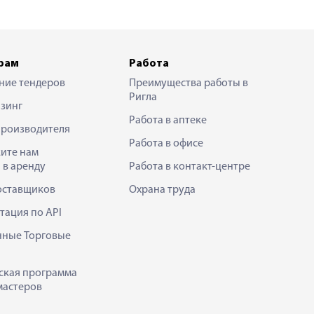
рам
Работа
ние тендеров
Преимущества работы в
Ригла
зинг
Работа в аптеке
производителя
Работа в офисе
ите нам
 в аренду
Работа в контакт-центре
оставщиков
Охрана труда
тация по API
нные Торговые
ская программа
мастеров