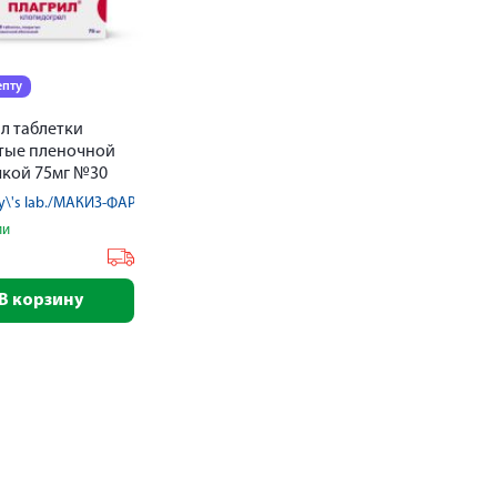
епту
л таблетки
тые пленочной
кой 75мг №30
y\'s lab./МАКИЗ-ФАРМА ООО
ии
₽
В корзину