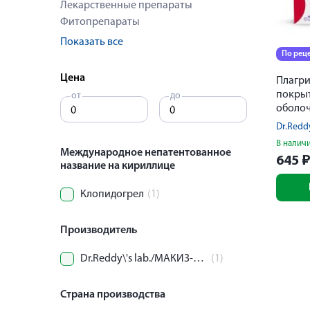
Лекарственные препараты
Фитопрепараты
Показать все
По рец
Цена
Плагри
покры
от
до
оболоч
Dr.Redd
В налич
Международное непатентованное
645
название на кириллице
Клопидогрел
(1)
Производитель
Dr.Reddy\'s lab./МАКИЗ-ФАРМА ООО
(1)
Страна производства