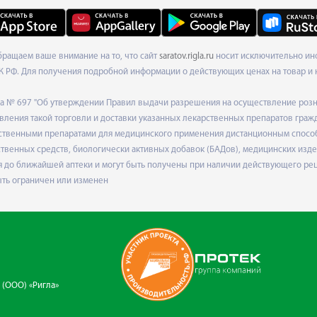
Обращаем ваше внимание на то, что сайт
saratov.rigla.ru
носит исключительно инф
К РФ. Для получения подробной информации о действующих ценах на товар и 
ода № 697 "Об утверждении Правил выдачи разрешения на осуществление роз
ления такой торговли и доставки указанных лекарственных препаратов граж
твенными препаратами для медицинского применения дистанционным способом
венных средств, биологически активных добавок (БАДов), медицинских издел
 до ближайшей аптеки и могут быть получены при наличии действующего рец
ыть ограничен или изменен
 (ООО) «Ригла»