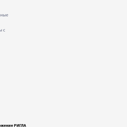
ьные
ы с
жение РИГЛА