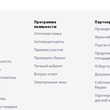
Программа
Партне
лояльности
Проведе
Аптечная семья
Франчай
Активация карты
Портал 
Правила участия
Предлож
Проверить баланс
площади
ьность
Личный кабинет
Отбор п
в
Вопрос-ответ
Докумен
политика
Электронные чеки
Собстве
е
Марки
Партнер
тва
для веб-
 о поверке