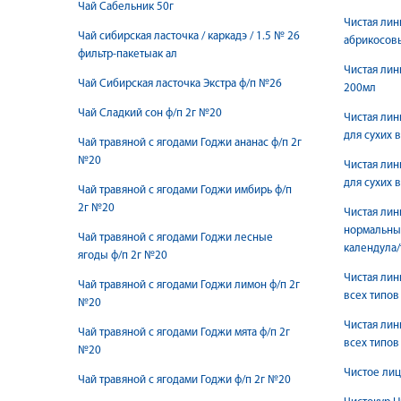
Чай Сабельник 50г
Чистая лин
Чай сибирская ласточка / каркадэ / 1.5 № 26
абрикосов
фильтр-пакетыак ал
Чистая лин
Чай Сибирская ласточка Экстра ф/п №26
200мл
Чай Сладкий сон ф/п 2г №20
Чистая ли
для сухих 
Чай травяной с ягодами Годжи ананас ф/п 2г
№20
Чистая ли
для сухих 
Чай травяной с ягодами Годжи имбирь ф/п
2г №20
Чистая лин
нормальны
Чай травяной с ягодами Годжи лесные
календула/
ягоды ф/п 2г №20
Чистая ли
Чай травяной с ягодами Годжи лимон ф/п 2г
всех типов
№20
Чистая ли
Чай травяной с ягодами Годжи мята ф/п 2г
всех типов
№20
Чистое лиц
Чай травяной с ягодами Годжи ф/п 2г №20