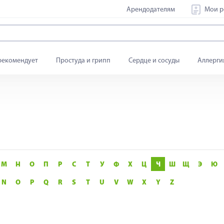
Арендодателям
Мои р
рекомендует
Простуда и грипп
Сердце и сосуды
Аллерги
М
Н
О
П
Р
С
Т
У
Ф
Х
Ц
Ч
Ш
Щ
Э
Ю
N
O
P
Q
R
S
T
U
V
W
X
Y
Z