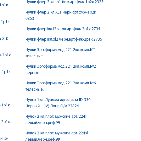
Чулки флер 2 кл.m1 беж.арт.фчж-1р2к 2323
-1р1к
Чулки флер 2 кл.XL1 черн.арт.фчж-1р2к
0353
ж-1р1к
Чулки флер iкл.l2 черн.арт.фчж-2р1к 2734
-2р1к
Чулки флер iкл.xl2 черн.арт.фчж-2р1к 2735
Чулки Эргоформа мод.221 2кл.комп.№1
ж-2р1к
телесные
Чулки Эргоформа мод.221 2кл.комп.№2
ж-1р1к
черные
Чулки Эргоформа мод.221 2кл.комп.№6
телесные.
Чулок 1кл. Луомма идеалиста ID-330L
ж-1р1к
Черный, L(IV) Лонг, О/м 22824
Чулок 2 кл.плот. мужские арт. 224l
ж-2р1к
левый.черн.реф.99
Чулок 2 кл.плот. мужские арт. 224xl
.ичo-
левый.черн.реф.99