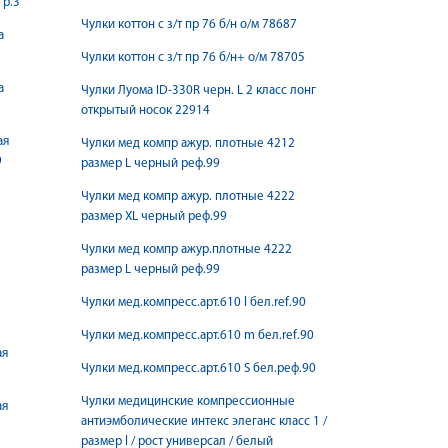
 р.3
Чулки коттон с з/т пр 76 б/н о/м 78687
а
Чулки коттон с з/т пр 76 б/н+ о/м 78705
а
Чулки Луома ID-330R черн. L 2 класс лонг
открытый носок 22914
ая
Чулки мед компр ажур. плотные 4212
9
размер L черный реф.99
Чулки мед компр ажур. плотные 4222
размер XL черный реф.99
Чулки мед компр ажур.плотные 4222
размер L черный реф.99
Чулки мед.компресс.арт.610 l бел.ref.90
Чулки мед.компресс.арт.610 m бел.ref.90
ая
Чулки мед.компресс.арт.610 S бел.реф.90
Чулки медицинские компрессионные
ая
антиэмболические интекс элеганс класс 1 /
размер l / рост универсал / белый