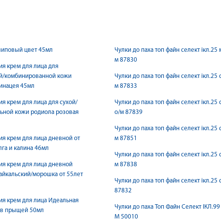
липовый цвет 45мл
Чулки до паха топ файн селект iкл.25 м
м 87830
ия крем для лица для
й/комбинированной кожи
Чулки до паха топ файн селект iкл.25 с
инацея 45мл
м 87833
ия крем для лица для сухой/
Чулки до паха топ файн селект iкл.25 
ьной кожи родиола розовая
о/м 87839
Чулки до паха топ файн селект iкл.25 
ия крем для лица дневной от
м 87851
лга и калина 46мл
Чулки до паха топ файн селект iкл.25 с
ия крем для лица дневной
м 87838
йкальский/морошка от 55лет
Чулки до паха топ файн селект iкл.25 с
87832
ия крем для лица Идеальная
Чулки до паха Топ Файн Селект IКЛ.99 
ив прыщей 50мл
М 50010