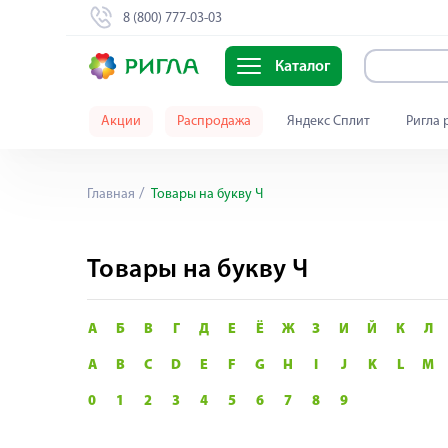
8 (800) 777-03-03
Каталог
Акции
Распродажа
Яндекс Сплит
Ригла 
Главная
Товары на букву Ч
Товары на букву Ч
А
Б
В
Г
Д
Е
Ё
Ж
З
И
Й
К
Л
A
B
C
D
E
F
G
H
I
J
K
L
M
0
1
2
3
4
5
6
7
8
9