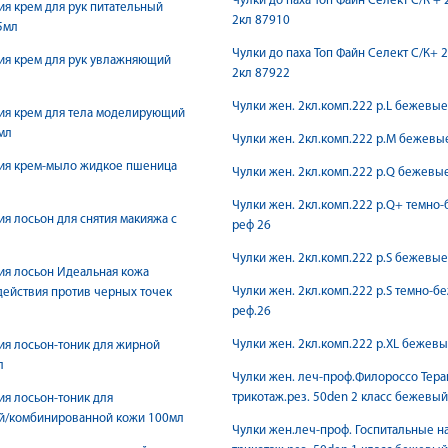
Чулки до паха Топ Файн Селект С/К + 
ия крем для рук питательный
2кл 87910
5мл
Чулки до паха Топ Файн Селект С/К+ 2
ия крем для рук увлажняющий
2кл 87922
Чулки жен. 2кл.комп.222 р.L бежевые
ия крем для тела моделирующий
мл
Чулки жен. 2кл.комп.222 р.M бежевы
ния крем-мыло жидкое пшеница
Чулки жен. 2кл.комп.222 р.Q бежевы
Чулки жен. 2кл.комп.222 р.Q+ темно
ия лосьон для снятия макияжа с
реф 26
Чулки жен. 2кл.комп.222 р.S бежевые
ия лосьон Идеальная кожа
Чулки жен. 2кл.комп.222 р.S темно-бе
действия против черных точек
реф.26
Чулки жен. 2кл.комп.222 р.ХL бежев
ия лосьон-тоник для жирной
л
Чулки жен. леч-проф.Филороссо Тера
трикотаж.рез. 50den 2 класс бежевый
ия лосьон-тоник для
й/комбинированной кожи 100мл
Чулки жен.леч-проф. Госпитальные н