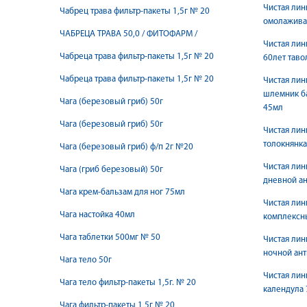
Чистая лин
Чабрец трава фильтр-пакеты 1,5г № 20
омолажива
ЧАБРЕЦА ТРАВА 50,0 / ФИТОФАРМ /
Чистая лин
Чабреца трава фильтр-пакеты 1,5г № 20
60лет таво
Чабреца трава фильтр-пакеты 1,5г № 20
Чистая лин
шлемник ба
Чага (березовый гриб) 50г
45мл
Чага (березовый гриб) 50г
Чистая лин
толокнянк
Чага (березовый гриб) ф/п 2г №20
Чистая лин
Чага (гриб березовый) 50г
дневной ан
Чага крем-бальзам для ног 75мл
Чистая лин
Чага настойка 40мл
комплексн
Чага таблетки 500мг № 50
Чистая лин
ночной ант
Чага тело 50г
Чистая лин
Чага тело фильтр-пакеты 1,5г. № 20
календула
Чага фильтр-пакеты 1,5г № 20