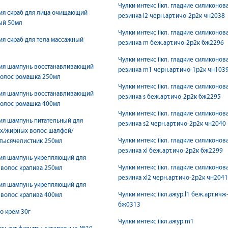
Чулки интекс iiкл. гладкие силиконов
ия скраб для лица очищающий
резинка l2 черн.арт.ичo-2р2к чн2038
ый 50мл
Чулки интекс iiкл. гладкие силиконов
ия скраб для тела массажный
резинка m беж.арт.ичo-2р2к бж2296
Чулки интекс iiкл. гладкие силиконов
ния шампунь восстанавливающий
резинка m1 черн.арт.ичo-1р2к чн103
волос ромашка 250мл
Чулки интекс iiкл. гладкие силиконов
ния шампунь восстанавливающий
резинка s беж.арт.ичo-2р2к бж2295
волос ромашка 400мл
Чулки интекс iiкл. гладкие силиконов
ия шампунь питательный для
резинка s2 черн.арт.ичo-2р2к чн2040
х/жирных волос шалфей/
Чулки интекс iiкл. гладкие силиконов
тысячелистник 250мл
резинка xl беж.арт.ичo-2р2к бж2299
ния шампунь укрепляющий для
Чулки интекс iiкл. гладкие силиконов
 волос крапива 250мл
резинка xl2 черн.арт.ичo-2р2к чн2041
ния шампунь укрепляющий для
Чулки интекс iiкл.ажур.l1 беж.арт.ичж
 волос крапива 400мл
бж0313
о крем 30г
Чулки интекс iiкл.ажур.m1