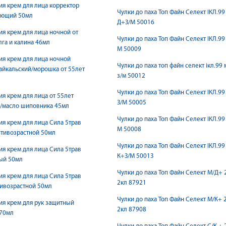
ия крем для лица корректор
Чулки до паха Топ Файн Селект IКЛ.99
ющий 50мл
Д+З/М 50016
ия крем для лица ночной от
Чулки до паха Топ Файн Селект IКЛ.99 
лга и калина 46мл
М 50009
ия крем для лица ночной
Чулки до паха топ файн селект iкл.99 
йкальский/морошка от 55лет
з/м 50012
Чулки до паха Топ Файн Селект IКЛ.99
ия крем для лица от 55лет
З/М 50005
а/масло шиповника 45мл
Чулки до паха Топ Файн Селект IКЛ.99 
ия крем для лица Сила 5трав
М 50008
тивозрастной 50мл
Чулки до паха Топ Файн Селект IКЛ.99
ия крем для лица Сила 5трав
К+З/М 50013
ый 50мл
Чулки до паха Топ Файн Селект М/Д+ 
ия крем для лица Сила 5трав
2кл 87921
ивозрастной 50мл
Чулки до паха Топ Файн Селект М/К+ 
ия крем для рук защитный
2кл 87908
 70мл