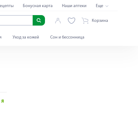
ецепты
Бонусная карта
Наши аптеки
Еще
Корзина
я
Уход за кожей
Сон и бессонница
Я