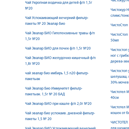
Чистокур Н
Чай Укропная водичка для детей ф/п 1,5г
№20
Чистокур Н
слимс/тон
Чай Успокаивающий вечерний фильтр-
пакеты № 20 Эвалар Био
ЧистоСтоп 
Чай Эвалар БИО Гипотензивные травы ф/п
ЧистоСтоп 
1,5г №20
50мл
Чай Эвалар БИО для почек ф/п 1,5г №20
Чистостоп 
ног с гриб
Чай Эвалар БИО желудочно-кишечный ф/п
дерева-эвк
1,8г №20
Чистостоп 
чай эвалар био имбирь 1,5 n20 фильтр-
шелушащ. к
пакетыак
30% мочев
Чай Эвалар Био Иммунитет фильтр-
Чистотел 
пакетыак. 1,5г № 20 БАД
40см
Чай Эвалар БИО при кашле ф/п 2,0г №20
Чистотел М
кошек от б
Чай эвалар био успокаив. дневной фильтр-
пакеты 1,5 № 20
ЧИСТОТЕЛ 
для щенков
Чай Эвалар БИО Успокаивающий вечерний