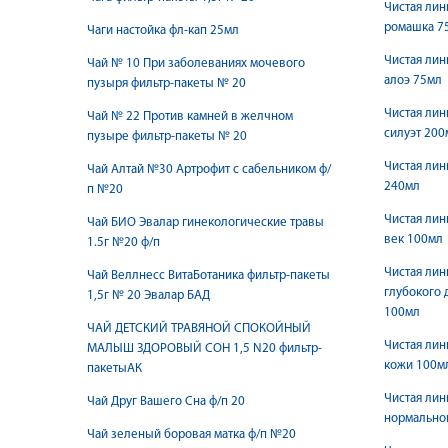
Чистая лин
ромашка 7
Чаги настойка фл-кап 25мл
Чистая лин
Чай № 10 При заболеваниях мочевого
алоэ 75мл
пузыря фильтр-пакеты № 20
Чистая лин
Чай № 22 Против камней в желчном
силуэт 200
пузыре фильтр-пакеты № 20
Чистая ли
Чай Алтай №30 Артрофит с сабельником ф/
240мл
п №20
Чистая лин
Чай БИО Эвалар гинекологические травы
век 100мл
1.5г №20 ф/п
Чистая лин
Чай Веллнесс ВитаБотаника фильтр-пакеты
глубокого 
1,5г № 20 Эвалар БАД
100мл
ЧАЙ ДЕТСКИЙ ТРАВЯНОЙ СПОКОЙНЫЙ
Чистая лин
МАЛЫШ ЗДОРОВЫЙ СОН 1,5 N20 фильтр-
кожи 100м
пакетыАК
Чистая лин
Чай Друг Вашего Сна ф/п 20
нормально
Чай зеленый боровая матка ф/п №20