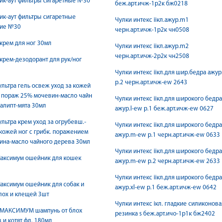
ик-аут фильтры сигаретные №30
беж.арт.ичж-1р2к бж0218
ик-аут фильтры сигаретные
Чулки интекс iiкл.ажур.m1
кие №30
черн.арт.ичж-1р2к чн0508
крем для ног 30мл
Чулки интекс iiкл.ажур.m2
черн.арт.ичж-2р2к чн2508
крем-дезодорант для рук/ног
Чулки интекс iiкл.для шир.бедра ажур
р.2 черн.арт.ичж-еw 2643
ультра гель освеж уход за кожей
к пораж 25% мочевин-масло чайн
Чулки интекс iiкл.для широкого бедра
алипт-мята 30мл
ажур.l-ew р.1 беж.арт.ичж-еw 0627
ультра крем уход за огрубевш.-
Чулки интекс iiкл.для широкого бедра
ожей ног с грибк. поражением
ажур.m-ew р.1 черн.арт.ичж-ew 0633
ина-масло чайного дерева 30мл
Чулки интекс iiкл.для широкого бедра
Максимум ошейник для кошек
ажур.m-ew р.2 черн.арт.ичж-еw 2633
Чулки интекс iiкл.для широкого бедра
аксимум ошейник для собак и
ажур.xl-ew р.1 беж.арт.ичж-еw 0642
лох и клещей 3шт
Чулки интекс iкл. гладкие силиконова
МАКСИМУМ шампунь от блох
резинка s беж.арт.ичo-1р1к бж2402
 и котят фл. 180мл