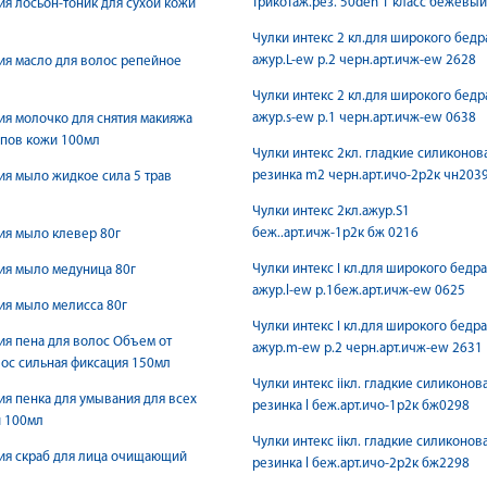
трикотаж.рез. 50den 1 класс бежевый
ия лосьон-тоник для сухой кожи
Чулки интекс 2 кл.для широкого бедр
ажур.L-ew р.2 черн.арт.ичж-ew 2628
ия масло для волос репейное
Чулки интекс 2 кл.для широкого бедр
ажур.s-ew р.1 черн.арт.ичж-еw 0638
ия молочко для снятия макияжа
ипов кожи 100мл
Чулки интекс 2кл. гладкие силиконов
резинка m2 черн.арт.ичo-2р2к чн203
ия мыло жидкое сила 5 трав
Чулки интекс 2кл.ажур.S1
беж..арт.ичж-1р2к бж 0216
ия мыло клевер 80г
Чулки интекс I кл.для широкого бедра
ия мыло медуница 80г
ажур.l-ew р.1беж.арт.ичж-еw 0625
ия мыло мелисса 80г
Чулки интекс I кл.для широкого бедра
ия пена для волос Объем от
ажур.m-ew р.2 черн.арт.ичж-еw 2631
ос сильная фиксация 150мл
Чулки интекс iiкл. гладкие силиконов
ия пенка для умывания для всех
резинка l беж.арт.ичo-1р2к бж0298
и 100мл
Чулки интекс iiкл. гладкие силиконов
ия скраб для лица очищающий
резинка l беж.арт.ичo-2р2к бж2298