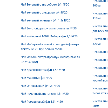
Чистая лин
Чай Зеленый с зверобоем ф/п №20
100мл
Чай зеленый с цикорием ф/п №20
Чистая лин
110мл
Чай зеленый эхинацея ф/п 1,5г №20
Чистая лин
Чай Золотой дракон фильтр-пакеты № 30
для всех т
Чай имбирный 100% Имбирь ф/п 1,5 №20
Чистая лин
520мл
Чай Имбирный с мятой / солодкой фильтр-
пакеты № 20 при боли в горле
Чистая лин
Чай Исюань экстра премиум фильтр-пакеты
Чистая лин
3г № 30 БАД
Чистая лин
Чай Красная щетка ф/п 1,5г №20
Чистая лин
Чай Мастофит ф/п №20
корней вол
Чай Очищающий ф/п 2г №20
Чистая лин
типов кож
Чай почечный листья ф/п 1,5г №20
Чистая лин
Чай Ромашковый ф/п 1,5г №20
50мл