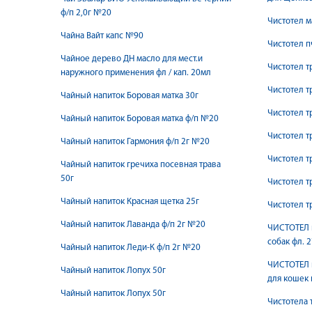
ф/п 2,0г №20
Чистотел м
Чайна Вайт капс №90
Чистотел п
Чайное дерево ДН масло для мест.и
Чистотел т
наружного применения фл / кап. 20мл
Чистотел т
Чайный напиток Боровая матка 30г
Чистотел т
Чайный напиток Боровая матка ф/п №20
Чистотел т
Чайный напиток Гармония ф/п 2г №20
Чистотел т
Чайный напиток гречиха посевная трава
50г
Чистотел т
Чайный напиток Красная щетка 25г
Чистотел т
Чайный напиток Лаванда ф/п 2г №20
ЧИСТОТЕЛ 
собак фл. 
Чайный напиток Леди-К ф/п 2г №20
ЧИСТОТЕЛ 
Чайный напиток Лопух 50г
для кошек 
Чайный напиток Лопух 50г
Чистотела 