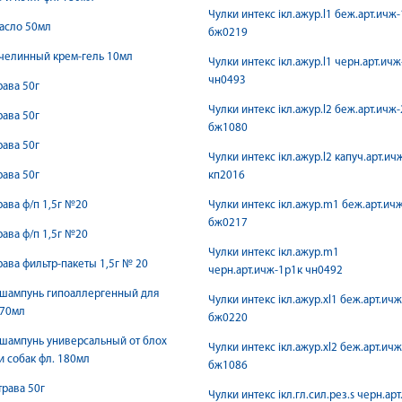
Чулки интекс iкл.ажур.l1 беж.арт.ичж
асло 50мл
бж0219
челинный крем-гель 10мл
Чулки интекс iкл.ажур.l1 черн.арт.ич
чн0493
рава 50г
Чулки интекс iкл.ажур.l2 беж.арт.ичж
рава 50г
бж1080
рава 50г
Чулки интекс iкл.ажур.l2 капуч.арт.ич
рава 50г
кп2016
рава ф/п 1,5г №20
Чулки интекс iкл.ажур.m1 беж.арт.ич
бж0217
рава ф/п 1,5г №20
Чулки интекс iкл.ажур.m1
рава фильтр-пакеты 1,5г № 20
черн.арт.ичж-1р1к чн0492
шампунь гипоаллергенный для
Чулки интекс iкл.ажур.xl1 беж.арт.ич
270мл
бж0220
шампунь универсальный от блох
Чулки интекс iкл.ажур.xl2 беж.арт.ич
и собак фл. 180мл
бж1086
трава 50г
Чулки интекс iкл.гл.сил.рез.s черн.арт