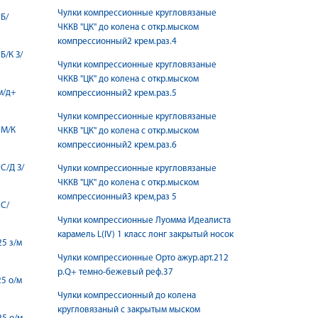
Чулки компрессионные кругловязаные
 Б/
ЧККВ "ЦК" до колена с откр.мыском
компрессионный2 крем.раз.4
Б/К З/
Чулки компрессионные кругловязаные
ЧККВ "ЦК" до колена с откр.мыском
м/д+
компрессионный2 крем.раз.5
Чулки компрессионные кругловязаные
 М/К
ЧККВ "ЦК" до колена с откр.мыском
компрессионный2 крем.раз.6
С/Д З/
Чулки компрессионные кругловязаные
ЧККВ "ЦК" до колена с откр.мыском
компрессионный3 крем,раз 5
 С/
Чулки компрессионные Луомма Идеалиста
карамель L(IV) 1 класс лонг закрытый носок
25 з/м
Чулки компрессионные Орто ажур.арт.212
р.Q+ темно-бежевый реф.37
25 о/м
Чулки компрессионный до колена
кругловязаный с закрытым мыском