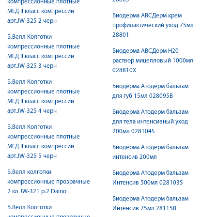
компрессионные плотные
МЕД II класс компрессии
Биодерма АВСДерм крем
арт.JW-325 2 черн
профилактический уход 75мл
28801
Б.Велл Колготки
компрессионные плотные
Биодерма АВСДерм Н20
МЕД II класс компрессии
раствор мицелловый 1000мл
арт.JW-325 3 черн
028810Х
Б.Велл Колготки
Биодерма Атодерм бальзам
компрессионные плотные
для губ 15мл 028095B
МЕД II класс компрессии
арт.JW-325 4 черн
Биодерма Атодерм бальзам
для тела интенсивный уход
Б.Велл Колготки
200мл 028104S
компрессионные плотные
МЕД II класс компрессии
Биодерма Атодерм бальзам
арт.JW-325 5 черн
интенсив 200мл
Б.Велл колготки
Биодерма Атодерм бальзам
компрессионные прозрачные
Интенсив 500мл 028103S
2 кл JW-321 р.2 Daino
Биодерма Атодерм бальзам
Б.Велл Колготки
Интенсив 75мл 28115B