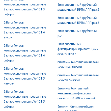
компрессионные прозрачные
Бинт эластичный трубчатый
2 класс компрессии JW-121 3
медицинский БЭТМ-ЛПП раз.5
сафари
Бинт эластичный трубчатый
Б.Велл Гольфы
медицинский БЭТМ-ЛПП раз.6
компрессионные прозрачные
Бинт эластичный трубчатый
2 класс компрессии JW-121 4
р.2
висон
Бинт эластичный
Б.Велл Гольфы
фиксирующий фриласт 1,7м /
компрессионные прозрачные
8см / энжел /
2 класс компрессии JW-121 4
сафари
бинтли-м бинт липкий неткан
5смx10м / мягкий
Б.Велл Гольфы
компрессионные прозрачные
бинтли-м бинт липкий неткан
2 класс компрессии JW-121 5
5смx2м / мягкий
натурал
Бинтли-м бинт липкий
Б.Велл Гольфы
нетканый для фиксации
компрессионные прозрачные
повязок 5x1500см / мягкий
2 класс компрессии JW-121 5
сафари
Бинтли-т бинт липкий для