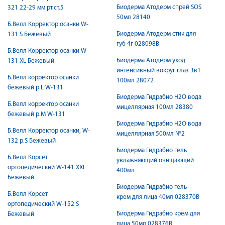
Биодерма Атодерм спрей SOS
321 22-29 мм рт.ст.5
50мл 28140
Б.Велл Корректор осанки W-
Биодерма Атодерм стик для
131 S Бежевый
губ 4г 028098B
Б.Велл Корректор осанки W-
Биодерма Атодерм уход
131 XL Бежевый
интенсивный вокруг глаз 3в1
Б.Велл корректор осанки
100мл 28072
бежевый р.L W-131
Биодерма Гидрабио H2O вода
Б.Велл корректор осанки
мицеллярная 100мл 28380
бежевый р.M W-131
Биодерма Гидрабио H2O вода
Б.Велл Корректор осанки, W-
мицеллярная 500мл №2
132 р.S Бежевый
Биодерма Гидрабио гель
Б.Велл Корсет
увлажняющий очищающий
ортопедический W-141 XXL
400мл
Бежевый
Биодерма Гидрабио гель-
Б.Велл Корсет
крем для лица 40мл 028370B
ортопедический W-152 S
Биодерма Гидрабио крем для
Бежевый
лица 50мл 028376B