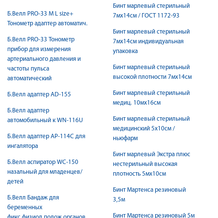
Бинт марлевый стерильный
Б.Велл PRO-33 M L size+
7мх14см / ГОСТ 1172-93
Тонометр адаптер автоматич.
Бинт марлевый стерильный
Б.Велл PRO-33 Тонометр
7мх14см индивидуальная
прибор для измерения
упаковка
артериального давления и
Бинт марлевый стерильный
частоты пульса
высокой плотности 7мх14см
автоматический
Бинт марлевый стерильный
Б.Велл адаптер AD-155
медиц. 10мх16см
Б.Велл адаптер
Бинт марлевый стерильный
автомобильный к WN-116U
медицинский 5х10см /
Б.Велл адаптер АР-114С для
ньюфарм
ингалятора
Бинт марлевый Экстра плюс
Б.Велл аспиратор WC-150
нестерильный высокая
назальный для младенцев/
плотность 5мх10см
детей
Бинт Мартенса резиновый
Б.Велл Бандаж для
3,5м
беременных
Бинт Мартенса резиновый 5м
фикс.физиол.полож.органов