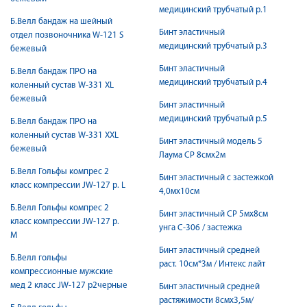
медицинский трубчатый р.1
Б.Велл бандаж на шейный
Бинт эластичный
отдел позвоночника W-121 S
медицинский трубчатый р.3
бежевый
Бинт эластичный
Б.Велл бандаж ПРО на
медицинский трубчатый р.4
коленный сустав W-331 XL
бежевый
Бинт эластичный
медицинский трубчатый р.5
Б.Велл бандаж ПРО на
коленный сустав W-331 XXL
Бинт эластичный модель 5
бежевый
Лаума СР 8смх2м
Б.Велл Гольфы компрес 2
Бинт эластичный с застежкой
класс компрессии JW-127 р. L
4,0мх10см
Б.Велл Гольфы компрес 2
Бинт эластичный СР 5мх8см
класс компрессии JW-127 р.
унга С-306 / застежка
M
Бинт эластичный средней
Б.Велл гольфы
раст. 10см*3м / Интекс лайт
компрессионные мужские
мед 2 класс JW-127 р2черные
Бинт эластичный средней
растяжимости 8смх3,5м/