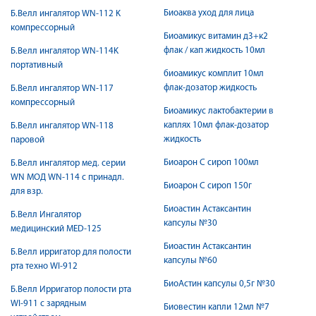
Биоаква уход для лица
Б.Велл ингалятор WN-112 K
компрессорный
Биоамикус витамин д3+к2
флак / кап жидкость 10мл
Б.Велл ингалятор WN-114K
портативный
биоамикус комплит 10мл
флак-дозатор жидкость
Б.Велл ингалятор WN-117
компрессорный
Биоамикус лактобактерии в
каплях 10мл флак-дозатор
Б.Велл ингалятор WN-118
жидкость
паровой
Биоарон С сироп 100мл
Б.Велл ингалятор мед. серии
WN МОД WN-114 с принадл.
Биоарон С сироп 150г
для взр.
Биоастин Астаксантин
Б.Велл Ингалятор
капсулы №30
медицинский MED-125
Биоастин Астаксантин
Б.Велл ирригатор для полости
капсулы №60
рта техно WI-912
БиоАстин капсулы 0,5г №30
Б.Велл Ирригатор полости рта
WI-911 с зарядным
Биовестин капли 12мл №7