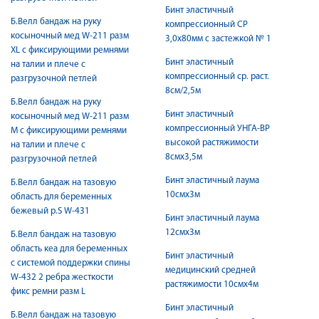
Бинт эластичный
Б.Велл бандаж на руку
компрессионный СР
косыночный мед W-211 разм
3,0х80мм с застежкой № 1
XL с фиксирующими ремнями
Бинт эластичный
на талии и плече с
компрессионный ср. раст.
разгрузочной петлей
8см/2,5м
Б.Велл бандаж на руку
Бинт эластичный
косыночный мед W-211 разм
компрессионный УНГА-ВР
М с фиксирующими ремнями
высокой растяжимости
на талии и плече с
8смх3,5м
разгрузочной петлей
Бинт эластичный лаума
Б.Велл бандаж на тазовую
10смx3м
область для беременных
бежевый р.S W-431
Бинт эластичный лаума
12смx3м
Б.Велл бандаж на тазовую
область кеа для беременных
Бинт эластичный
с системой поддержки спины
медицинский средней
W-432 2 ребра жесткости
растяжимости 10смх4м
фикс ремни разм L
Бинт эластичный
Б.Велл бандаж на тазовую