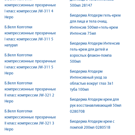
компрессионные прозрачные
500мл 28147
I класс компрессии JW-311 4
Биодерма Атодерм гель-крем
Неро
для лица и тела очищ.
Б.Велл Колготки
Интенсив 500мл+гель-крем
компрессионные прозрачные
Интенсив 75мл
I класс компрессии JW-311 5
Биодерма Атодерм Интенсив
натурал
гель-крем для детей и
Б.Велл Колготки
взрослых флакон-помпа
компрессионные прозрачные
500мл
I класс компрессии JW-311 5
Биодерма Атодерм
Неро
Интенсивный уход за
Б.Велл Колготки
областью вокруг глаз 3в1
компрессионные прозрачные
туба 100мл
II класс компрессии JW-321 2
Биодерма Атодерм крем для
Неро
рук восстанавливающий 50мл
Б.Велл Колготки
028070B
компрессионные прозрачные
Биодерма Атодерм крем с
II класс компрессии JW-321 3
помпой 200мл 028051B
Неро