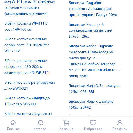
мед W-141 разм. XL с гибкими
Биодерма Гидрабио
ребрами жесткости с
сыворотка увлажняющая
фиксирующими ремнями
против морщин Гиалу+ 30мл
Б.Велл Костыли WR-311 S
Биодерма Кид спрей
рост 140-160 см
солнцезащитный детский
SPF50+ 20мл
Б.Велл костыли съемные
опоры рост 160-180см №2
Биодерма набор Гидрабио
WR-311M
сыворотка 15мл+Атодерм
масло для душа
Б.Велл костыли съемные
100мл+Сенсибио Н2О вода
опоры рост 180-200см
мицел. 100мл+Сенсибио гель
алюминиевые №2 WR-311L
очищ. 45мл
Б.Велл костыль регулируемая
Биодерма Нодэ D/S+ шампунь
длина WR-321
125мл 028438I
Б.Велл костыль-канадка до
Биодерма Нодэ К шампунь
100 кг сер. WR-322
150мл 28442
Б.Велл манжета конусная на
Биодерма Нодэ шампунь
плечо М-L обхват 22-42см
400мл 28431/028428I
Главная
Каталог
Корзина
Избранное
Профиль
Б.Велл манжета на пальцы