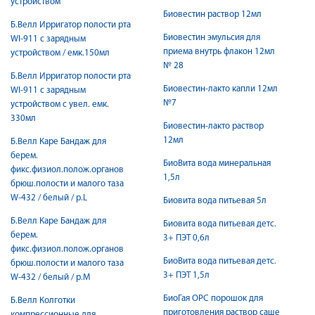
устройством
Биовестин раствор 12мл
Б.Велл Ирригатор полости рта
Биовестин эмульсия для
WI-911 с зарядным
приема внутрь флакон 12мл
устройством / емк.150мл
№ 28
Б.Велл Ирригатор полости рта
Биовестин-лакто капли 12мл
WI-911 с зарядным
№7
устройством с увел. емк.
330мл
Биовестин-лакто раствор
12мл
Б.Велл Каре Бандаж для
берем.
БиоВита вода минеральная
фикс.физиол.полож.органов
1,5л
брюш.полости и малого таза
W-432 / белый / р.L
Биовита вода питьевая 5л
Б.Велл Каре Бандаж для
Биовита вода питьевая детс.
берем.
3+ ПЭТ 0,6л
фикс.физиол.полож.органов
БиоВита вода питьевая детс.
брюш.полости и малого таза
3+ ПЭТ 1,5л
W-432 / белый / р.M
БиоГая ОРС порошок для
Б.Велл Колготки
приготовления раствор саше
компрессионные для