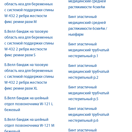
медицинский средней
область кеа для беременных
растяжимости 4смх4м
с системой поддержки спины
W-432 2 ребра жесткости
Бинт эластичный
фикс ремни разм M
медицинский средней
растяжимости 6смх4м /
Б.Велл бандаж на тазовую
ньюфарм
область кеа для беременных
с системой поддержки спины
Бинт эластичный
W-432 2 ребра жесткости
медицинский трубчатый
фикс ремни разм S
нестерильный р.1
Б.Велл бандаж на тазовую
Бинт эластичный
область кеа для беременных
медицинский трубчатый
с системой поддержки спины
нестерильный р.2
W-432 2 ребра жесткости
Бинт эластичный
фикс ремни разм XL
медицинский трубчатый
Б.Велл бандаж на шейный
нестерильный р.5
отдел позвоночника W-121 L
Бинт эластичный
бежевый
медицинский трубчатый
Б.Велл бандаж на шейный
нестерильный р.6
отдел позвоночника W-121 M
Бинт эластичный
бежевый