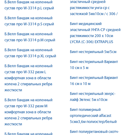
эластичный средней
Б.Велл бандаж на коленный
растяжимости унга-ср с
сустав про W-3314 р.L серый
застежкой 5мx10см / с 306 /
Б.Велл бандаж на коленный
Бинт медицинский
сустав про W-3314 р.S серый
эластичный УНГА-СР средней
Б.Велл бандаж на коленный
растяжимости 200 х 10см
сустав про W-3314 р.М серый
LYCRA (С-306) EXTRAPLUS
Б.Велл бандаж на коленный
Бинт нестерильный 5м/5см
сустав про W-3314 р.ХL серый
Бинт нестерильный Вариант
Б.Велл бандаж на коленный
10 см х 5 м
сустав про W-332 разм L
Бинт нестерильный Вариант
комфортная зона в области
16 см х 10 м
колена 2 спиральных ребра
жесткости
Бинт нестерильный эверс-
лайф Эвтекс 5м х10см
Б.Велл бандаж на коленный
сустав про W-332 разм M
Бинт полимерный
комфортная зона в области
ортопедический alfacast
колена 2 спиральных ребра
5смх3,6м полиэстер/белый
жесткости
Бинт полиуретановый скотч-
Б.Велл бандаж на коленный