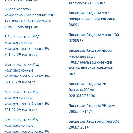
тела сухое 2в1 150мл
Б.Велл колготки
Биодерма Атодерм мусс
комрессионные плотные PRO
очищающий с помпой 200мл
1кл компрессии18-22 мм рт
28091
стJW-315р5 черные
Биодерма Атодерм мыло 150г
Б.Велл колготки МЕД
028092B
компрессионные
компрес.прозр. 2 класс JW-
Биодерма Атодерм набор
321 22-29 мм рт.ст.2
масло для душа
100мл+бальзам интенсив
Б.Велл колготки МЕД
45мл+интенсив гель-крем
компрессионные
8мл
компрес.прозр. 2 класс JW-
321 22-29 мм рт.ст.3
Биодерма Атодерм РР
бальзам 200мл
Б.Велл колготки МЕД
028108В/28106
компрессионные
компрес.прозр. 2 класс JW-
Биодерма Атодерм РР крем
321 22-29 мм рт.ст.4
200мл 281171
Б.Велл колготки МЕД
Биодерма Атодерм спрей SOS
компрессионные
200мл 28141
компрес.прозр. 2 класс JW-