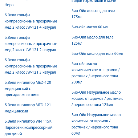
видов наркотиков в моче
Неро
Био-Ойл лосьон для тела
Б.Велл гольфы
175мл
компрессионные прозрачные
Био-ойл масло 60 мл
мед 2 класс JW-121 4 натурал
Био-Ойл масло для тела
Б.Велл гольфы
125мл
компрессионные прозрачные
мед 2 класс JW-121 2 натурал
Био-Ойл масло для тела 60мл
Б.Велл гольфы
Био-ойл масло
компрессионные прозрачные
косметическое от шрамов /
мед 2 класс JW-121 3 натурал
растяжек / неровного тона
200мл
Б.Велл ингалятор MED-120
медицинский с
Био-Ойл Натуральное масло
принадлежностями.
космет. от шрамов / растяжек
/ неровного тона 125мл
Б.Велл ингалятор MED-121
медицинский
Био-Ойл Натуральное масло
косметич. от шрамов /
Б.Велл ингалятор WN 115К
растяжек / неровного тона
Паровозик компрессорный
60мл
для детей