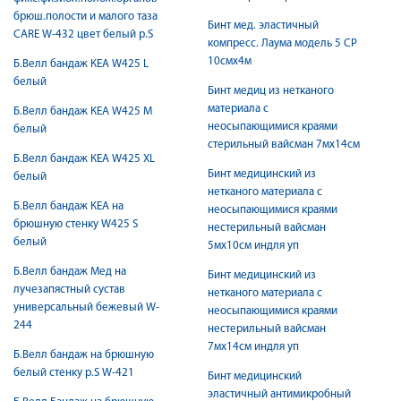
брюш.полости и малого таза
Бинт мед. эластичный
CARE W-432 цвет белый р.S
компресс. Лаума модель 5 СР
10смх4м
Б.Велл бандаж КЕА W425 L
белый
Бинт медиц из нетканого
материала с
Б.Велл бандаж КЕА W425 M
неосыпающимися краями
белый
стерильный вайсман 7мх14см
Б.Велл бандаж КЕА W425 XL
Бинт медицинский из
белый
нетканого материала с
Б.Велл бандаж КЕА на
неосыпающимися краями
брюшную стенку W425 S
нестерильный вайсман
белый
5мх10см индля уп
Б.Велл бандаж Мед на
Бинт медицинский из
лучезапястный сустав
нетканого материала с
универсальный бежевый W-
неосыпающимися краями
244
нестерильный вайсман
7мх14см индля уп
Б.Велл бандаж на брюшную
белый стенку р.S W-421
Бинт медицинский
эластичный антимикробный