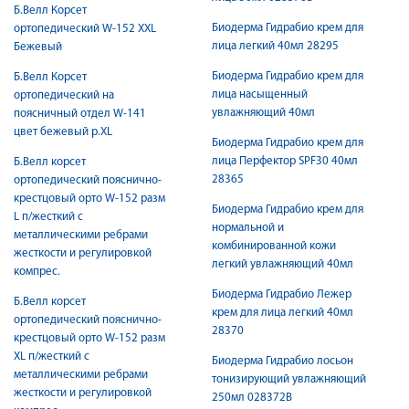
Б.Велл Корсет
Биодерма Гидрабио крем для
ортопедический W-152 XXL
лица легкий 40мл 28295
Бежевый
Биодерма Гидрабио крем для
Б.Велл Корсет
лица насыщенный
ортопедический на
увлажняющий 40мл
поясничный отдел W-141
цвет бежевый р.XL
Биодерма Гидрабио крем для
лица Перфектор SPF30 40мл
Б.Велл корсет
28365
ортопедический пояснично-
крестцовый орто W-152 разм
Биодерма Гидрабио крем для
L п/жесткий с
нормальной и
металлическими ребрами
комбинированной кожи
жесткости и регулировкой
легкий увлажняющий 40мл
компрес.
Биодерма Гидрабио Лежер
Б.Велл корсет
крем для лица легкий 40мл
ортопедический пояснично-
28370
крестцовый орто W-152 разм
XL п/жесткий с
Биодерма Гидрабио лосьон
металлическими ребрами
тонизирующий увлажняющий
жесткости и регулировкой
250мл 028372B