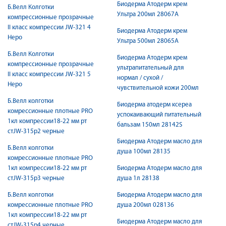
Биодерма Атодерм крем
Б.Велл Колготки
Ультра 200мл 28067A
компрессионные прозрачные
II класс компрессии JW-321 4
Биодерма Атодерм крем
Неро
Ультра 500мл 28065A
Б.Велл Колготки
Биодерма Атодерм крем
компрессионные прозрачные
ультрапитательный для
II класс компрессии JW-321 5
нормал / сухой /
Неро
чувствительной кожи 200мл
Б.Велл колготки
Биодерма атодерм ксереа
комрессионные плотные PRO
успокаивающий питательный
1кл компрессии18-22 мм рт
бальзам 150мл 28142S
стJW-315р2 черные
Биодерма Атодерм масло для
Б.Велл колготки
душа 100мл 28135
комрессионные плотные PRO
1кл компрессии18-22 мм рт
Биодерма Атодерм масло для
стJW-315р3 черные
душа 1л 28138
Б.Велл колготки
Биодерма Атодерм масло для
комрессионные плотные PRO
душа 200мл 028136
1кл компрессии18-22 мм рт
Биодерма Атодерм масло для
стJW-315р4 черные