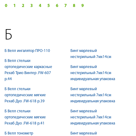
0
1
2
3
4
5
6
7
8
9
Б
Б Велл ингалятор ПРО-110
Бинт марлевый
нестерильный 7мх14см
Б Велл стельки
ортопедические каркасные
Бинт марлевый
Рехаб Трио Винтер .FW-607
нестерильный 7мх14см
р.44
индивидуальная упаковка
Б Велл стельки
Бинт марлевый
ортопедические мягкие
нестерильный 7мх14см
Рехаб Дуо .FW-618 р.39
индивидуальная упаковка
Б Велл стельки
Бинт марлевый
ортопедические мягкие
нестерильный 7мх14см
Рехаб Дуо .FW-618 р.41
индивидуальная упаковка
Б Велл тонометр
Бинт марлевый