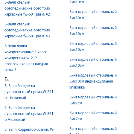
5мх10см
Б-Велл стельки
ортопедические орто трио
Бинт марлевый стерильный
каркасные fw-601 разм. 42
5мх10см
Б-Велл стельки
Бинт марлевый стерильный
ортопедические орто трио
5мх10см
каркасные fw-601 разм. 43
Бинт марлевый стерильный
Б-Велл чулки
5мх10см
компрессионные 1 класс
компрессии jw-212
Бинт марлевый стерильный
прозрачные цвет натурал
5мх10см
разм. 5
Бинт марлевый стерильный
Б.
5мх10см индивидуальная
Б. Велл бандаж на
упаковка
лучезапястный сустав W-241
Бинт марлевый стерильный
р.L бежевый
5мх7см
Б. Велл бандаж на
Бинт марлевый стерильный
лучезапястный сустав W-241
5мх7см
р.M ежевый
Бинт марлевый стерильный
Б. Велл Корректор осанки, W-