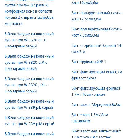
каст 10смх3,6м
сустав про W-332 разм XL
комфортная зона в области
Бинт полиуретановый скотч-
колена 2 спиральных ребра
каст 12,5смх3,6м
жесткости
Бинт полиуретановый скотч-
Б.Велл бандаж на коленный
каст 7,5смх3,6м
сустав про W-3320 р.L с
Бинт стерильный Вариант 14
шарнирами серый
см х 7 м
Б.Велл бандаж на коленный
Бинт трубчатый № 1
сустав про W-3320 р.М с
шарнирами серый
Бинт фиксирующий 6смх1,7м
фриласт ангел
Б.Велл бандаж на коленный
сустав про W-3320 р.ХL с
Бинт фиксирующий фриласт
шарнирами серый
1,7м / 10см / энжел
Б.Велл бандаж на коленный
Бинт эласт (Меридиан) 8х3м
сустав про W-339 р.L серый
Бинт эласт 1.5м / 8см
Б.Велл бандаж на коленный
выс.компр.
сустав про W-339 р.M серый
Бинт эласт мед. Интекс-Лайт
Б.Велл бандаж на коленный
1.0м х 5см СР с застеж