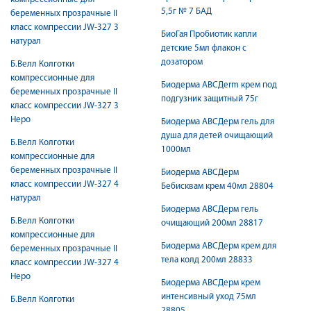
5,5г № 7 БАД
беременных прозрачные II
класс компрессии JW-327 3
БиоГая Пробиотик капли
натурал
детские 5мл флакон с
дозатором
Б.Велл Колготки
компрессионные для
Биодерма ABCДerm крем под
беременных прозрачные II
подгузник защитный 75г
класс компрессии JW-327 3
Неро
Биодерма ABCДерм гель для
душа для детей очищающий
Б.Велл Колготки
1000мл
компрессионные для
беременных прозрачные II
Биодерма АВСДерм
класс компрессии JW-327 4
Бебисквам крем 40мл 28804
натурал
Биодерма АВСДерм гель
Б.Велл Колготки
очищающий 200мл 28817
компрессионные для
Биодерма АВСДерм крем для
беременных прозрачные II
тела колд 200мл 28833
класс компрессии JW-327 4
Неро
Биодерма АВСДерм крем
интенсивный уход 75мл
Б.Велл Колготки
28805