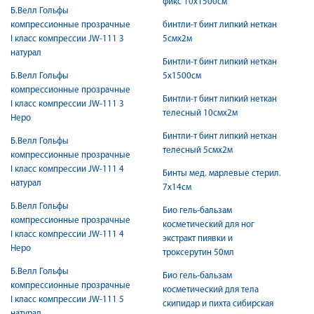
фикс 10х1500см
Б.Велл Гольфы
компрессионные прозрачные
бинтли-т бинт липкий неткан
I класс компрессии JW-111 3
5смx2м
натурал
Бинтли-т бинт липкий неткан
Б.Велл Гольфы
5х1500см
компрессионные прозрачные
Бинтли-т бинт липкий неткан
I класс компрессии JW-111 3
телесный 10смx2м
Неро
Бинтли-т бинт липкий неткан
Б.Велл Гольфы
телесный 5смx2м
компрессионные прозрачные
I класс компрессии JW-111 4
Бинты мед. марлевые стерил.
натурал
7х14см
Б.Велл Гольфы
Био гель-бальзам
компрессионные прозрачные
косметический для ног
I класс компрессии JW-111 4
экстракт пиявки и
Неро
троксерутин 50мл
Б.Велл Гольфы
Био гель-бальзам
компрессионные прозрачные
косметический для тела
I класс компрессии JW-111 5
скипидар и пихта сибирская
натурал