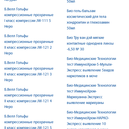
50мл
Б.Велл Гольфы
Био гель-бальзам
компрессионные прозрачные
косметический для тела
I класс компрессии JW-111 5
хондроитин и глюкозамин
Неро
50мл
Б.Велл Гольфы
Био Тру ван дэй мягкие
компрессионные прозрачные
контактные одноднев линзы
II класс компрессии JW-121 2
-6,50 № 30
Неро
Био-Медицинские Технологии
Б.Велл Гольфы
тест ИммуноХром-5-Мульти-
компрессионные прозрачные
Экспресс выявление 5видов
II класс компрессии JW-121 3
наркотиков в моче
Неро
Био-Медицинские Технологии
Б.Велл Гольфы
тест ИммуноХром-
компрессионные прозрачные
Марихуанна-Экспресс
II класс компрессии JW-121 4
выявление марихуаны
Неро
Био-Медицинские Технологии
Б.Велл Гольфы
тест ИммуноХром-НАРКО-
компрессионные прозрачные
Экспресс выявление 10
II класс компрессии JW-121 5