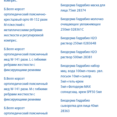
компрес.
Биодерма Гидрабио маска для
Б.Велл корсет
лица 75мл 28374
ортопедический пояснично-
Биодерма Гидрабио молочко
крестцовый орто W-152 разм
очищающее увлажняющее
М п/жесткий с
250мл 028361C
металлическими ребрами
жесткости и регулировкой
Биодерма Гидрабио Н2О
компрес.
раствор 250мл 028364B
Б.Велл корсет
Биодерма Гидрабио Н2О
ортопедический поясничный
раствор 500мл 28381
мед W-141 разм. L с гибкими
ребрами жесткости с
Биодерма Гидрабио набор
фиксирующими ремнями
миц. вода 100мл+тониз. увл.
лосьон 10мл+сывор.
Б.Велл корсет
5мл+гель-крем
ортопедический поясничный
5мл+Фотодерм MAX
мед W-141 разм. M с гибкими
солнцезащ. крем SPF50 5мл
ребрами жесткости с
фиксирующими ремнями
Биодерма Гидрабио
сыворотка для лица 40мл
Б.Велл корсет
28363
ортопедический поясничный