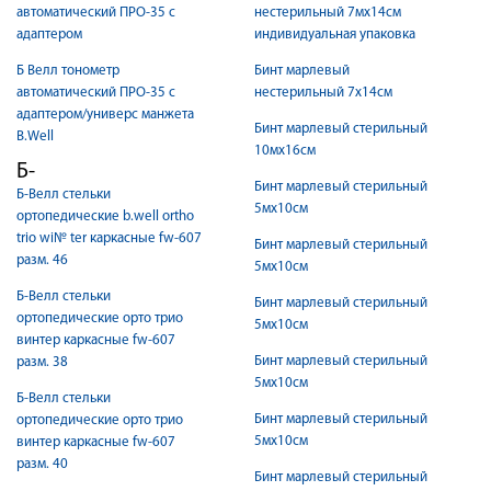
автоматический ПРО-35 с
нестерильный 7мх14см
адаптером
индивидуальная упаковка
Б Велл тонометр
Бинт марлевый
автоматический ПРО-35 с
нестерильный 7х14см
адаптером/универс манжета
Бинт марлевый стерильный
B.Well
10мх16см
Б-
Бинт марлевый стерильный
Б-Велл стельки
5мх10см
ортопедические b.well ortho
trio wi№ ter каркасные fw-607
Бинт марлевый стерильный
разм. 46
5мх10см
Б-Велл стельки
Бинт марлевый стерильный
ортопедические орто трио
5мх10см
винтер каркасные fw-607
Бинт марлевый стерильный
разм. 38
5мх10см
Б-Велл стельки
Бинт марлевый стерильный
ортопедические орто трио
5мх10см
винтер каркасные fw-607
разм. 40
Бинт марлевый стерильный