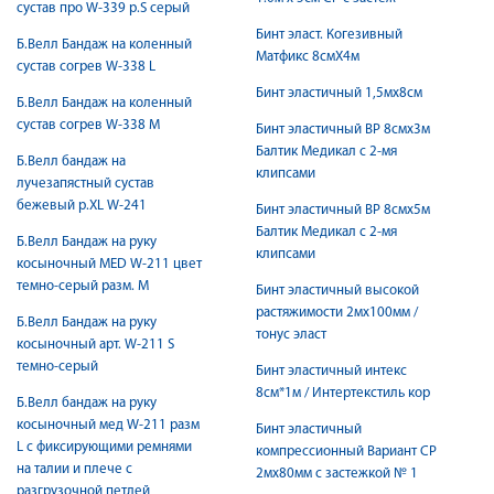
сустав про W-339 р.S серый
Бинт эласт. Когезивный
Б.Велл Бандаж на коленный
Матфикс 8смX4м
сустав согрев W-338 L
Бинт эластичный 1,5мх8см
Б.Велл Бандаж на коленный
сустав согрев W-338 M
Бинт эластичный ВР 8смх3м
Балтик Медикал с 2-мя
Б.Велл бандаж на
клипсами
лучезапястный сустав
бежевый р.ХL W-241
Бинт эластичный ВР 8смх5м
Балтик Медикал с 2-мя
Б.Велл Бандаж на руку
клипсами
косыночный MED W-211 цвет
темно-серый разм. M
Бинт эластичный высокой
растяжимости 2мх100мм /
Б.Велл Бандаж на руку
тонус эласт
косыночный арт. W-211 S
темно-серый
Бинт эластичный интекс
8см*1м / Интертекстиль кор
Б.Велл бандаж на руку
косыночный мед W-211 разм
Бинт эластичный
L с фиксирующими ремнями
компрессионный Вариант СР
на талии и плече с
2мх80мм с застежкой № 1
разгрузочной петлей