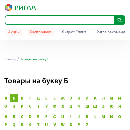
Акции
Распродажа
Яндекс Сплит
Ригла рекомендуе
Главная
Товары на букву Б
Товары на букву Б
А
Б
В
Г
Д
Е
Ё
Ж
З
И
Й
К
Л
М
Н
О
П
Р
С
Т
У
Ф
Х
Ц
Ч
Ш
Щ
Э
Ю
Я
A
B
C
D
E
F
G
H
I
J
K
L
M
N
O
P
Q
R
S
T
U
V
W
X
Y
Z