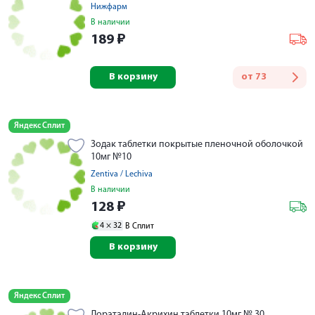
Нижфарм
В наличии
189
₽
В корзину
от
73
Яндекс Сплит
Зодак таблетки покрытые пленочной оболочкой
10мг №10
Zentiva / Lechiva
В наличии
128
₽
4 ×
32
В Сплит
В корзину
Яндекс Сплит
Лоратадин-Акрихин таблетки 10мг № 30