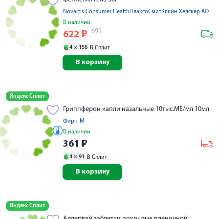
Novartis Consumer Health/ГлаксоСмитКляйн Хелскер АО
В наличии
691
622
₽
4 ×
156
В Сплит
В корзину
Яндекс Сплит
Гриппферон капли назальные 10тыс.МЕ/мл 10мл
Фирн-М
В наличии
361
₽
4 ×
91
В Сплит
В корзину
Яндекс Сплит
Аллервэй таблетки покрытые пленочной