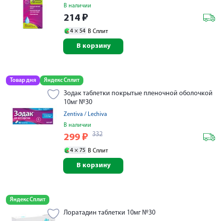
В наличии
214
₽
4 ×
54
В Сплит
В корзину
Товар дня
Яндекс Сплит
Зодак таблетки покрытые пленочной оболочкой
10мг №30
Zentiva / Lechiva
В наличии
332
299
₽
4 ×
75
В Сплит
В корзину
Яндекс Сплит
Лоратадин таблетки 10мг №30