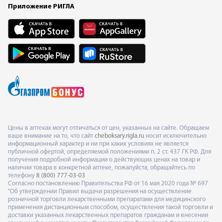
Приложение РИГЛА
Цены в аптеках могут отличаться от цен, указанных на сайте. Обращаем
ваше внимание на то, что сайт
cheboksary.rigla.ru
носит исключительно
информационный характер и ни при каких условиях не является
публичной офертой, определяемой положениями п. 2 ст. 437 ГК РФ. Для
получения подробной информации о действующих ценах на товар и
наличии товара в конкретной аптеке, пожалуйста, обращайтесь по
телефону
8 (800) 777-03-03
Согласно постановлению Правительства РФ от 16 мая 2020 года № 697
"Об утверждении Правил выдачи разрешения на осуществление
розничной торговли лекарственными препаратами для медицинского
применения дистанционным способом, осуществления такой торговли и
доставки указанных лекарственных препаратов гражданам и внесении