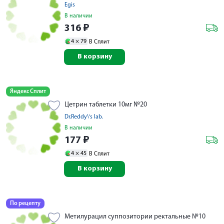
Egis
В наличии
316
₽
4 ×
79
В Сплит
В корзину
Яндекс Сплит
Цетрин таблетки 10мг №20
Dr.Reddy\'s lab.
В наличии
177
₽
4 ×
45
В Сплит
В корзину
По рецепту
Метилурацил суппозитории ректальные №10