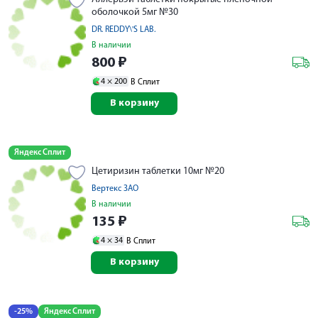
оболочкой 5мг №30
DR. REDDY\'S LAB.
В наличии
800
₽
4 ×
200
В Сплит
В корзину
Яндекс Сплит
Цетиризин таблетки 10мг №20
Вертекс ЗАО
В наличии
135
₽
4 ×
34
В Сплит
В корзину
-25%
Яндекс Сплит