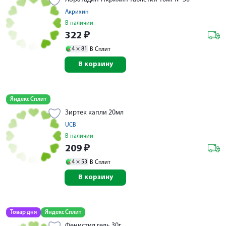
Акрихин
В наличии
322
₽
4 ×
81
В Сплит
В корзину
Яндекс Сплит
Зиртек капли 20мл
UCB
В наличии
209
₽
4 ×
53
В Сплит
В корзину
Товар дня
Яндекс Сплит
Фенистил гель 30г