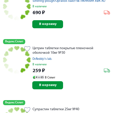
Schering-plough/Органон Хайст бв /АКРИХИН ХФК АО
В наличии
690
₽
В корзину
Яндекс Сплит
Цетрин таблетки покрытые пленочной
оболочкой 10мг №30
Dr.Reddy\'s lab.
В наличии
259
₽
4 ×
65
В Сплит
В корзину
Яндекс Сплит
Супрастин таблетки 25мг №40