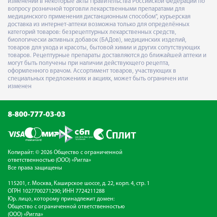
изменений в некоторые акты Правительства Российской Федерации по
вопросу розничной торговли лекарственными препаратами для
медицинского применения дистанционным способом", курьерская
доставка из интернет-аптеки возможна только для определённых
категорий товаров: безрецептурных лекарственных средств,
биологически активных добавок (БАДов), медицинских изделий,
товаров для ухода и красоты, бытовой химии и других сопутствующих
товаров. Рецептурные препараты доставляются до ближайшей аптеки и
могут быть получены при наличии действующего рецепта,
оформленного врачом. Ассортимент товаров, участвующих в
специальных предложениях и акциях, может быть ограничен или
изменен
8-800-777-03-03
Копирайт: © 2026 Общество с ограниченной
ответственностью (ООО) «Ригла»
Все права защищены
115201, г. Москва, Каширское шоссе, д. 22, корп. 4, стр. 1
ОГРН 1027700271290; ИНН 7724211288
Юр. лицо, которому принадлежит домен:
Общество с ограниченной ответственностью
(ООО) «Ригла»