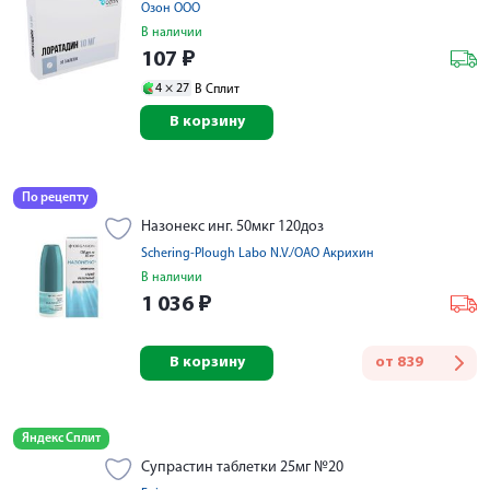
Озон ООО
В наличии
107
₽
4 ×
27
В Сплит
В корзину
По рецепту
Назонекс инг. 50мкг 120доз
Schering-Plough Labo N.V./ОАО Акрихин
В наличии
1 036
₽
В корзину
от
839
Яндекс Сплит
Супрастин таблетки 25мг №20