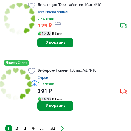
Лоратадин-Тева таблетки 10мг №10
Teva Pharmaceutical
В наличии
172
129
₽
4 ×
33
В Сплит
В корзину
Яндекс Сплит
Виферон-1 свечи 150тыс.МЕ №10
Ферон
В наличии
391
₽
4 ×
98
В Сплит
В корзину
...
1
2
3
4
33