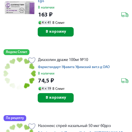
Egis
В наличии
163
₽
4 ×
41
В Сплит
В корзину
Яндекс Сплит
Диазолин драже 100мг №10
Фармстандарт-Уфавита Уфимский вит.з-д ОАО
В наличии
74,5
₽
4 ×
19
В Сплит
В корзину
По рецепту
Назонекс спрей назальный 50 мкг 60доз